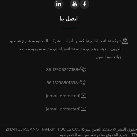
اتصل بنا
شركة تشانغجياجانغ تيانكسين أدوات الشركة، المحدودة، شارع شينغيو
الغربي، مدينة جينفينغ، مدينة تشانغجياجانغ، مدينة سوجو، مقاطعة
جيانغسو، الصين
+86-13906247388
+86-15298801898
[email protected]
[email protected]
حقوق النشر © 2025 الصين شركة ZHANGJIAGANG TIANXIN TOOLS CO.,
وق محفوظة.
سياسة الخصوصية