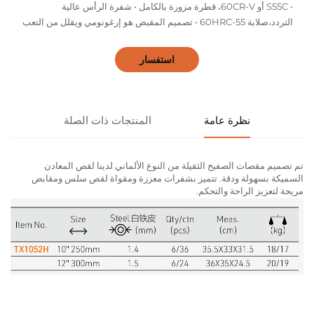
• S55C أو 60CR-V، قطرة مزورة بالكامل • شفرة الرأس عالية
التردد،صلابة 55-60HRC • تصميم المقبض هو إرغونومي ويقلل من التعب
استفسار
نظرة عامة
المنتجات ذات الصلة
تم تصميم مقصات الصفيح الثقيلة من النوع الألماني لدينا لقص المعادن
السميكة بسهولة ودقة. تتميز بشفرات معززة ومقواة لقص سلس ومقابض
مريحة لتعزيز الراحة والتحكم.