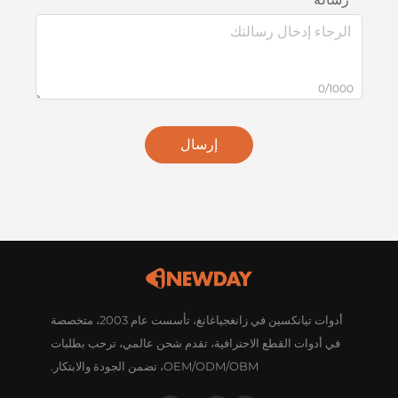
0/1000
إرسال
أدوات تيانكسين في زانغجياغانغ، تأسست عام 2003، متخصصة
في أدوات القطع الاحترافية، تقدم شحن عالمي، ترحب بطلبات
OEM/ODM/OBM، تضمن الجودة والابتكار.