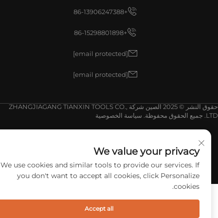
+86-13906247388
+86-15298801898
[email protected]
[email protected]
حقوق النشر © 2025 الصين شركة ZHANGJIAGANG TIANXIN TOOLS CO.,
وق محفوظة.
سياسة الخصوصية
We value your privacy
We use cookies and similar tools to provide our services. If
you don't want to accept all cookies, click Personalize
cookies.
Accept all