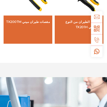
مقصات الطيران من النوع
مقصات طيران ميني TX200TM
قاط
الأمريكي TX201H