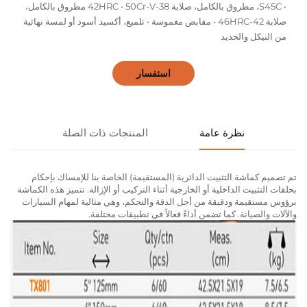
• S45C، مطروق بالكامل، صلابة 38-42HRC • 50Cr-V مطروق بالكامل،
صلابة 42-46HRC • مقابض مغموسة • تلميع، أكسيد أسود أو لمسة نهائية
من النيكل والحديد
استفسار
نظرة عامة
المنتجات ذات الصلة
تم تصميم كماشة التثبيت الدائرية (المستقيمة) الخاصة بنا للإمساك بإحكام
بحلقات التثبيت الداخلية أو الخارجية أثناء التركيب أو الإزالة. تتميز هذه الكماشة
برؤوس مستقيمة ودقيقة من أجل الدقة والتحكم، وهي مثالية لمهام السيارات
والآلات والصيانة. كما تضمن أداءً فعالاً في تطبيقات مختلفة.