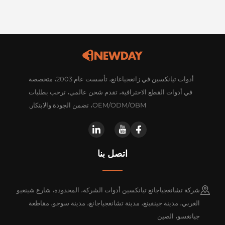
أدوات تيانكسين في زانغجياغانغ، تأسست عام 2003، متخصصة
في أدوات القطع الاحترافية، تقدم شحن عالمي، ترحب بطلبات
OEM/ODM/OBM، تضمن الجودة والابتكار.
اتصل بنا
شركة تشانغجياجانغ تيانكسين أدوات الشركة، المحدودة، شارع شينغيو
الغربي، مدينة جينفينغ، مدينة تشانغجياجانغ، مدينة سوجو، مقاطعة
جيانغسو، الصين