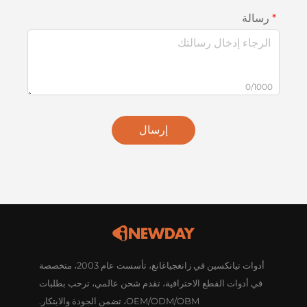
رسالة
0/1000
إرسال
أدوات تيانكسين في زانغجياغانغ، تأسست عام 2003، متخصصة
في أدوات القطع الاحترافية، تقدم شحن عالمي، ترحب بطلبات
OEM/ODM/OBM، تضمن الجودة والابتكار.