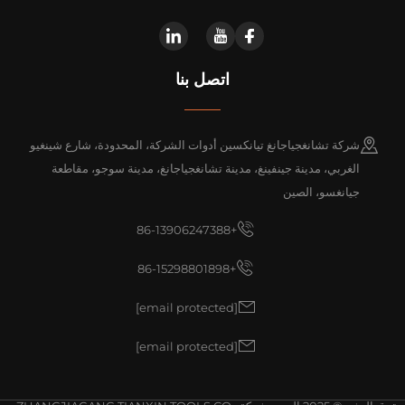
اتصل بنا
شركة تشانغجياجانغ تيانكسين أدوات الشركة، المحدودة، شارع شينغيو
الغربي، مدينة جينفينغ، مدينة تشانغجياجانغ، مدينة سوجو، مقاطعة
جيانغسو، الصين
+86-13906247388
+86-15298801898
[email protected]
[email protected]