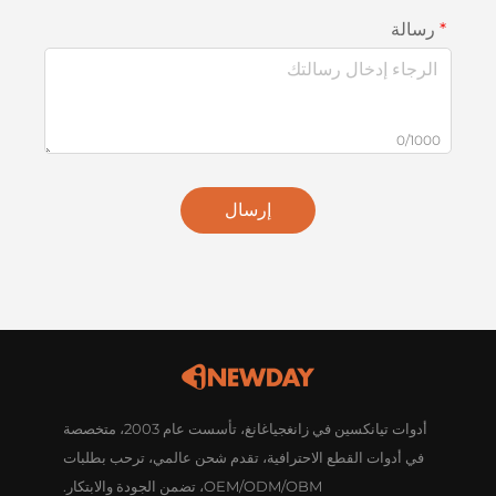
رسالة
0/1000
إرسال
أدوات تيانكسين في زانغجياغانغ، تأسست عام 2003، متخصصة
في أدوات القطع الاحترافية، تقدم شحن عالمي، ترحب بطلبات
OEM/ODM/OBM، تضمن الجودة والابتكار.