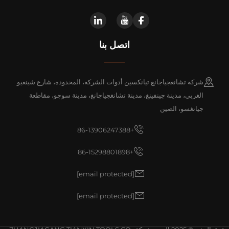
اتصل بنا
شركة تشانغجياجانغ تيانكسين أدوات الشركة، المحدودة، شارع شينغيو
الغربي، مدينة جينفينغ، مدينة تشانغجياجانغ، مدينة سوجو، مقاطعة
جيانغسو، الصين
+86-13906247388
+86-15298801898
[email protected]
[email protected]