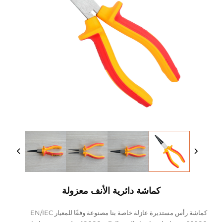
كماشة دائرية الأنف معزولة
كماشة رأس مستديرة عازلة خاصة بنا مصنوعة وفقًا للمعيار EN/IEC