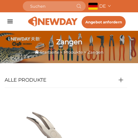
DE
Angebot anfordern
Zangen
Startseite
>
Produkte
>
Zangen
ALLE PRODUKTE