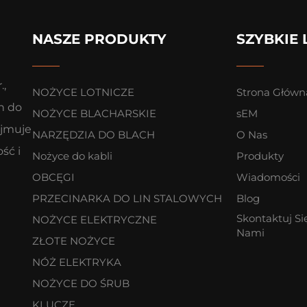
NASZE PRODUKTY
SZYBKIE 
.,
NOŻYCE LOTNICZE
Strona Główn
h do
NOŻYCE BLACHARSKIE
sEM
yjmuje
NARZĘDZIA DO BLACH
O Nas
ść i
Nożyce do kabli
Produkty
OBCĘGI
Wiadomości
PRZECINARKA DO LIN STALOWYCH
Blog
Skontaktuj Si
NOŻYCE ELEKTRYCZNE
Nami
ZŁOTE NOŻYCE
NÓŻ ELEKTRYKA
NOŻYCE DO ŚRUB
KLUCZE