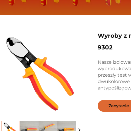
Wyroby z 
9302
Nasze izolowa
wyprodukowan
przeszły test
dwukolorowe 
antypoślizgow
Zapytanie