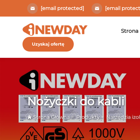
[email protected]
[email protec
Strona
Uzyskaj ofertę
Nożyczki do kabli
Strona Główna
>
Produkty
>
Narzędzia iz