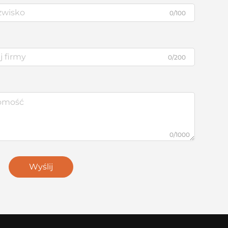
0/100
0/200
0/1000
Wyślij