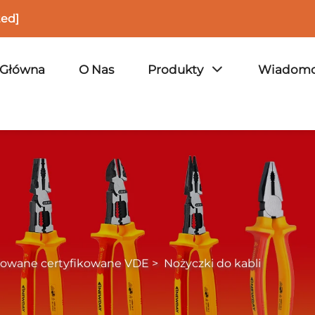
ted]
 Główna
O Nas
Produkty
Wiadomo
olowane certyfikowane VDE
>
Nożyczki do kabli