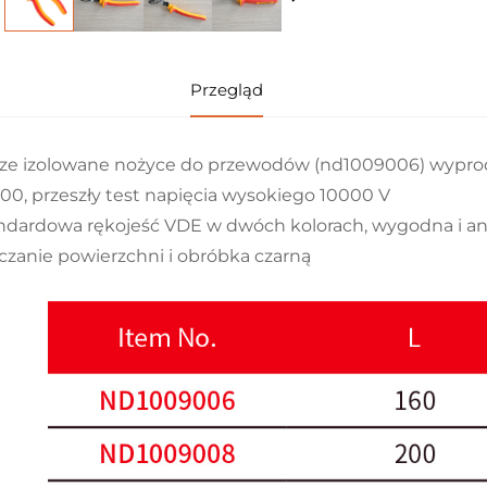
Przegląd
ze izolowane nożyce do przewodów (nd1009006) wypr
00, przeszły test napięcia wysokiego 10000 V
ndardowa rękojeść VDE w dwóch kolorach, wygodna i a
iczanie powierzchni i obróbka czarną