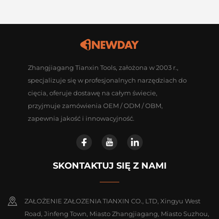
Zhangjiagang Tianxin Tools, założona w 2003 r.,
specjalizuje się w profesjonalnych narzędziach do
cięcia, oferuje dostawę na całym świecie,
przyjmuje zamówienia OEM / ODM / OBM,
zapewnia jakość i innowacyjność.
SKONTAKTUJ SIĘ Z NAMI
ZAŁOŻENIE ZAŁOZENIA TIANXIN CO., LTD, Xingyu West
Road, Jinfeng Town, Miasto Zhangjiagang, Miasto Suzhou,