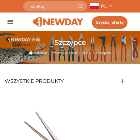
PL
Uzyskaj ofertę
Szczypce
Strona Główna
>
Produkty
>
Szczypce
WSZYSTKIE PRODUKTY