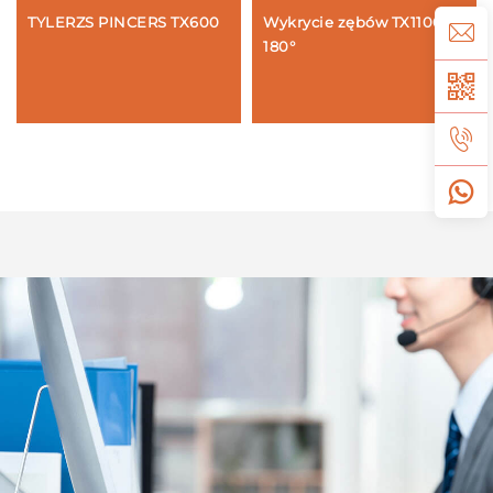
TYLERZS PINCERS TX600
Wykrycie zębów TX1100-
180°