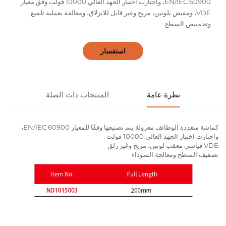
EN/IEC 60900، واجتازت اختبار الجهد العالي 10000 فولت وفق معيار
VDE، ومقبض بلونين، مريح وغير قابل للانزلاق، ومعالجة بعملية تلميع
وتحمييص السطح
استفسار
نظرة عامة
المنتجات ذات الصلة
كماشة متعددة الوظائف معزولة يتم تصنيعها وفقًا للمعيار EN/IEC 60900،
واجتازت اختبار الجهد العالي 10000 فولت
VDE قياسي معقب لونين، مريح وغير زلق
تصفيف السطح ومعالجة السوداء