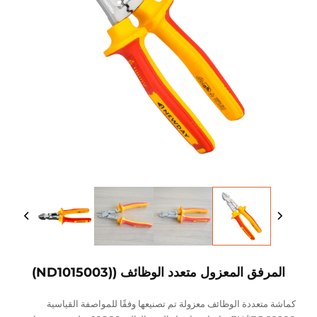
المرفق المعزول متعدد الوظائف ((ND1015003)
كماشة متعددة الوظائف معزولة تم تصنيعها وفقًا للمواصفة القياسية