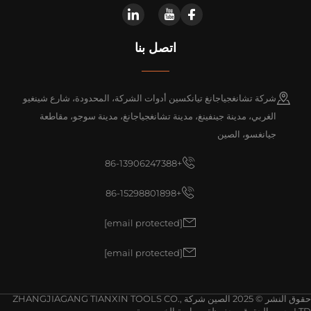
اتصل بنا
شركة تشانغجياجانغ تيانكسين أدوات الشركة، المحدودة، شارع شينغيو
الغربي، مدينة جينفينغ، مدينة تشانغجياجانغ، مدينة سوجو، مقاطعة
جيانغسو، الصين
+86-13906247388
+86-15298801898
[email protected]
[email protected]
حقوق النشر © 2025 الصين شركة ZHANGJIAGANG TIANXIN TOOLS CO.,
وق محفوظة.
سياسة الخصوصية