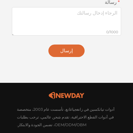
رسالة
0/1000
إرسال
أدوات تيانكسين في زانغجياغانغ، تأسست عام 2003، متخصصة
في أدوات القطع الاحترافية، تقدم شحن عالمي، ترحب بطلبات
OEM/ODM/OBM، تضمن الجودة والابتكار.