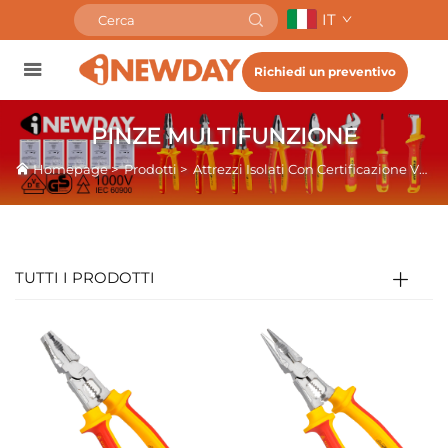
IT
Richiedi un preventivo
PINZE MULTIFUNZIONE
Homepage
>
Prodotti
>
Attrezzi Isolati Con Certificazione VDE
TUTTI I PRODOTTI