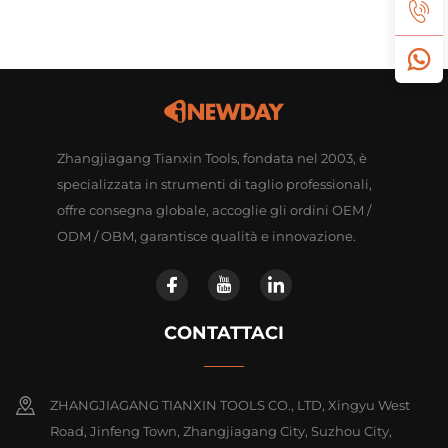
Zhangjiagang Tianxin Tools, fondata nel 2003, è
specializzata in strumenti di taglio professionali,
offre consegna globale, accoglie gli ordini OEM /
ODM / OBM, garantisce qualità e innovazione.
CONTATTACI
ZHANGJIAGANG TIANXIN TOOLS CO., LTD, Xingyu West
Road, Jinfeng Town, Zhangjiagang City, Suzhou City,