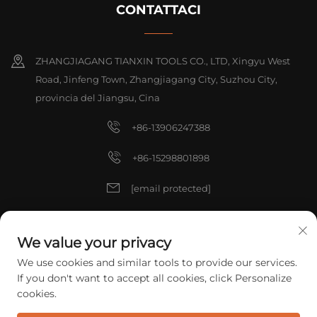
CONTATTACI
ZHANGJIAGANG TIANXIN TOOLS CO., LTD, Xingyu West
Road, Jinfeng Town, Zhangjiagang City, Suzhou City,
provincia del Jiangsu, Cina
+86-13906247388
+86-15298801898
[email protected]
[email protected]
We value your privacy
We use cookies and similar tools to provide our services.
Copyright © 2025 China ZHANGJIAGANG TIANXIN TOOLS CO., LTD.
If you don't want to accept all cookies, click Personalize
Tutti i diritti riservati.
Informativa sulla privacy
cookies.