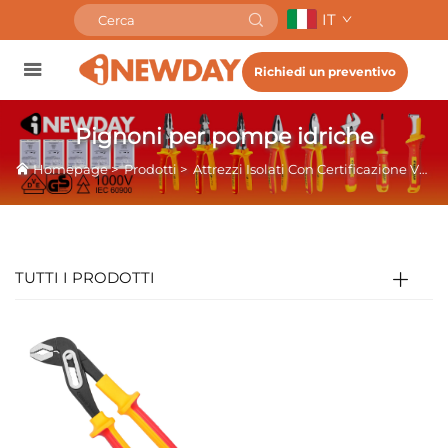
IT
Richiedi un preventivo
Pignoni per pompe idriche
Homepage
>
Prodotti
>
Attrezzi Isolati Con Certificazione VDE
TUTTI I PRODOTTI