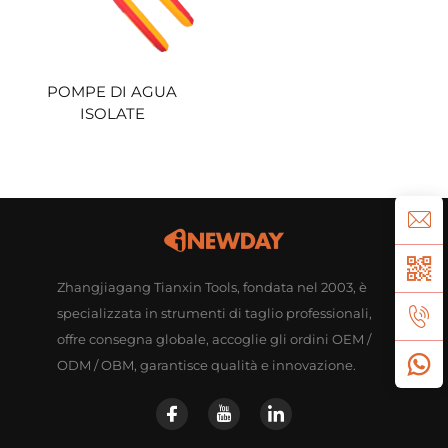
POMPE DI AGUA
ISOLATE
Zhangjiagang Tianxin Tools, fondata nel 2003, è
specializzata in strumenti di taglio professionali,
offre consegna globale, accoglie gli ordini OEM /
ODM / OBM, garantisce qualità e innovazione.