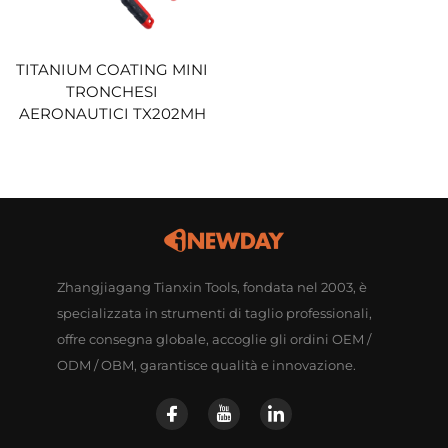
TITANIUM COATING MINI
TRONCHESI
AERONAUTICI TX202MH
Zhangjiagang Tianxin Tools, fondata nel 2003, è
specializzata in strumenti di taglio professionali,
offre consegna globale, accoglie gli ordini OEM /
ODM / OBM, garantisce qualità e innovazione.