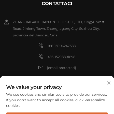
CONTATTACI
ZHANGJIAGANG TIANXIN TOOLS CO., LTD, Xingyu West
Road, Jinfeng Town, Zhangjiagang City, Suzhou City,
provincia del Jiangsu, Cina
+86-13906247388
+86-15298801898
[email protected]
[email protected]
We value your privacy
We use cookies and similar tools to provide our services.
Copyright © 2025 China ZHANGJIAGANG TIANXIN TOOLS CO., LTD.
If you don't want to accept all cookies, click Personalize
Tutti i diritti riservati.
Informativa sulla privacy
cookies.