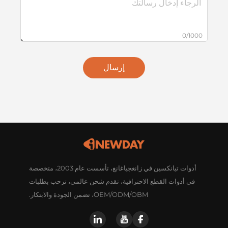
0/1000
إرسال
أدوات تيانكسين في زانغجياغانغ، تأسست عام 2003، متخصصة
في أدوات القطع الاحترافية، تقدم شحن عالمي، ترحب بطلبات
OEM/ODM/OBM، تضمن الجودة والابتكار.