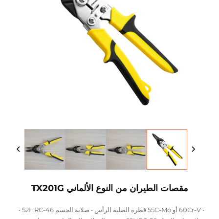
مقصات الطيران من النوع الألماني TX201G
• 60Cr-V أو 55C-Mo قطرة الصلبة الرأس • صلابة الجسم 46-52HRC •