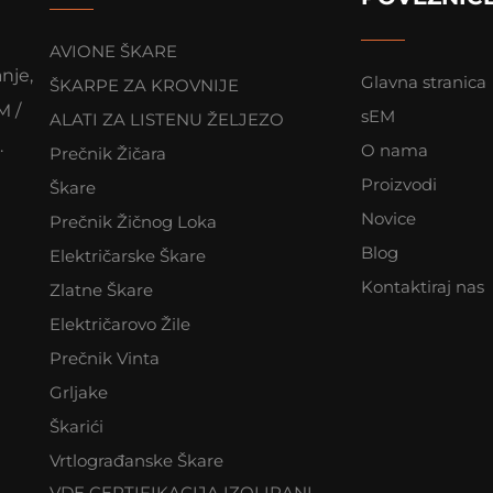
AVIONE ŠKARE
anje,
Glavna stranica
ŠKARPE ZA KROVNIJE
M /
sEM
ALATI ZA LISTENU ŽELJEZO
.
O nama
Prečnik Žičara
Proizvodi
Škare
Novice
Prečnik Žičnog Loka
Blog
Električarske Škare
Kontaktiraj nas
Zlatne Škare
Električarovo Žile
Prečnik Vinta
Grljake
Škarići
Vrtlograđanske Škare
VDE CERTIFIKACIJA IZOLIRANI