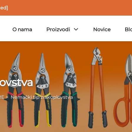
ted]
O nama
Proizvodi
Novice
Bl
ovstva
RE
>
Nemački tip zrakoplovstva