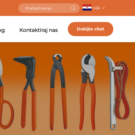
HR
Dobijte citat
og
Kontaktiraj nas