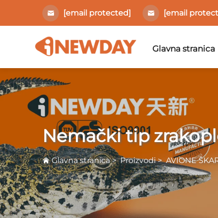
[email protected]
[email protec
Glavna stranica
Nemački tip zrakopl
Glavna stranica
>
Proizvodi
>
AVIONE ŠKA