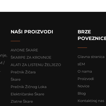
NAŠI PROIZVODI
BRZE
POVEZNIC
AVIONE ŠKARE
anje,
Glavna stranica
ŠKARPE ZA KROVNIJE
M /
sEM
ALATI ZA LISTENU ŽELJEZO
.
O nama
Prečnik Žičara
Proizvodi
Škare
Novice
Prečnik Žičnog Loka
Blog
Električarske Škare
Kontaktiraj nas
Zlatne Škare