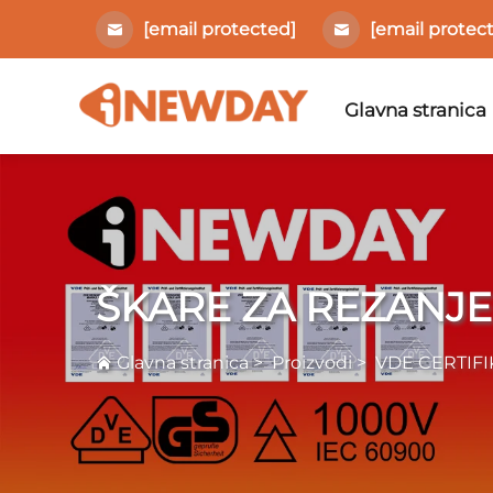
[email protected]
[email protec
Glavna stranica
ŠKARE ZA REZANJE
Glavna stranica
>
Proizvodi
>
VDE CERTIFI