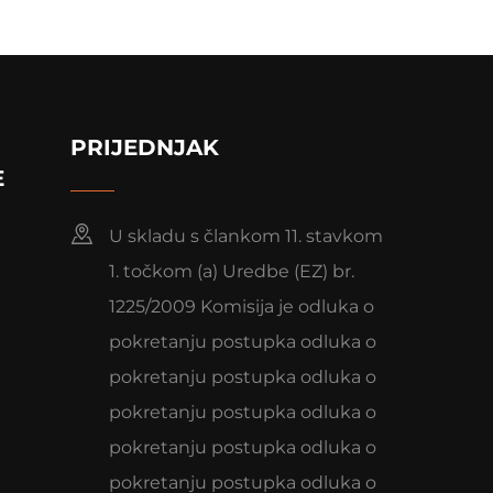
PRIJEDNJAK
E
U skladu s člankom 11. stavkom
1. točkom (a) Uredbe (EZ) br.
1225/2009 Komisija je odluka o
pokretanju postupka odluka o
pokretanju postupka odluka o
pokretanju postupka odluka o
pokretanju postupka odluka o
pokretanju postupka odluka o