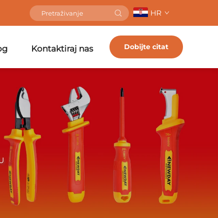
HR
Dobijte citat
og
Kontaktiraj nas
U