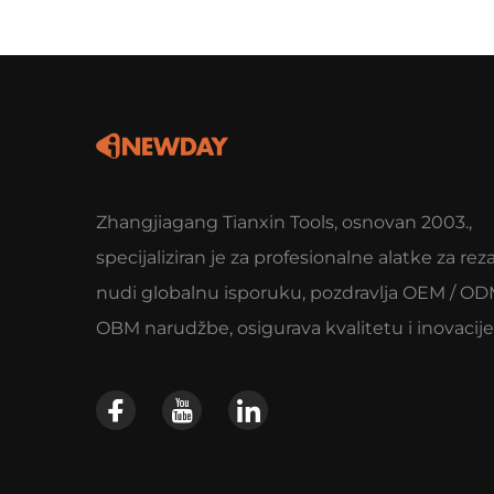
Zhangjiagang Tianxin Tools, osnovan 2003.,
specijaliziran je za profesionalne alatke za rez
nudi globalnu isporuku, pozdravlja OEM / OD
OBM narudžbe, osigurava kvalitetu i inovacije