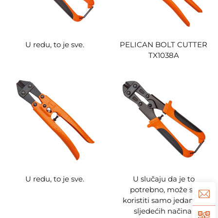
U redu, to je sve.
PELICAN BOLT CUTTER
TX1038A
U redu, to je sve.
U slučaju da je to
potrebno, može se
koristiti samo jedan od
sljedećih načina: