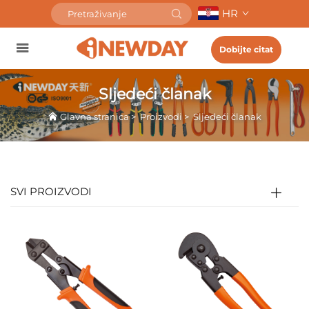
HR
Dobijte citat
Sljedeći članak
Glavna stranica
>
Proizvodi
>
Sljedeći članak
SVI PROIZVODI