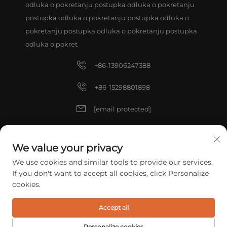
odluka o pokretanju postupka odluka o pokretanju
postupka odluka o pokretanju postupka odluka o
pokretanju postupka odluka o pokretanju postupka
odluka o pokret
+86-13906247388
+86-15298801898
[email protected]
[email protected]
We value your privacy
We use cookies and similar tools to provide our services.
Autorska prava © 2025 China ZHANGJIAGANG TIANXIN TOOLS CO.,
If you don't want to accept all cookies, click Personalize
LTD. Sva prava pridržana.
Politika privatnosti
cookies.
Accept all
Personalize cookies