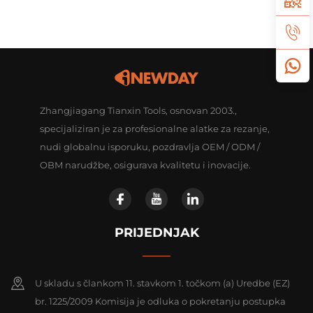
Zhangjiagang Tianxin Tools, osnovan 2003.,
specijaliziran je za profesionalne alatke za rezanje,
nudi globalnu isporuku, pozdravlja OEM / ODM /
OBM narudžbe, osigurava kvalitetu i inovacije.
PRIJEDNJAK
U skladu s člankom 11. stavkom 1. točkom (a) Uredbe (EZ)
br. 1225/2009 Komisija je odluka o pokretanju postupka