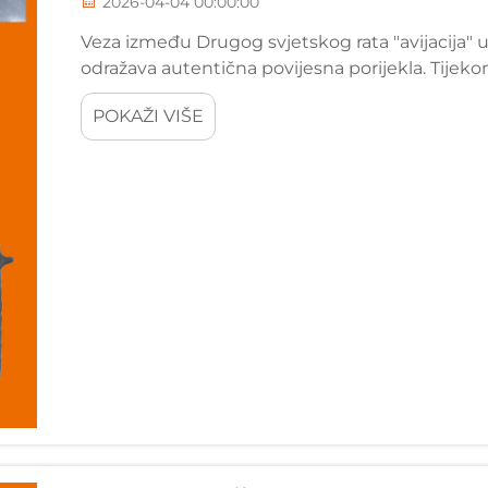
2026-04-04 00:00:00
Veza između Drugog svjetskog rata "avijacija" u 
odražava autentična povijesna porijekla. Tijeko
održavanje zrakoplova zahtijevao...
POKAŽI VIŠE