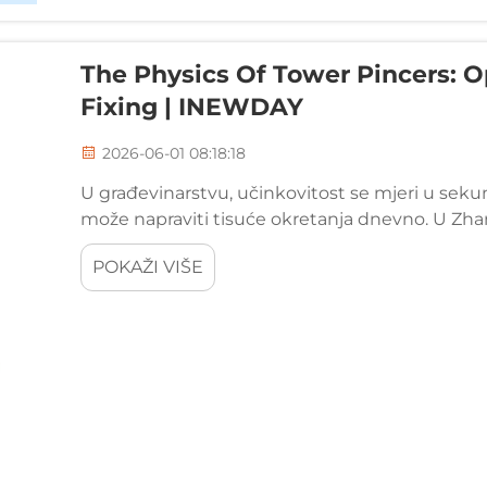
The Physics Of Tower Pincers: O
Fixing | INEWDAY
2026-06-01 08:18:18
U građevinarstvu, učinkovitost se mjeri u sekund
može napraviti tisuće okretanja dnevno. U Zhan
proveli 23 godine usavršavanje "Leverage ratio" 
POKAŽI VIŠE