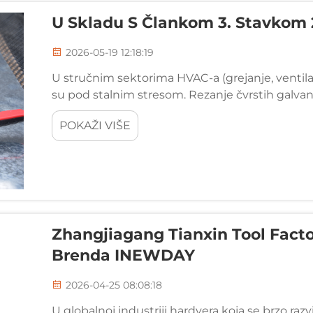
U Skladu S Člankom 3. Stavkom 
2026-05-19 12:18:19
U stručnim sektorima HVAC-a (grejanje, ventilacij
su pod stalnim stresom. Rezanje čvrstih galvaniz
dnevno zahtijeva više od samo...
POKAŽI VIŠE
Zhangjiagang Tianxin Tool Fact
Brenda INEWDAY
2026-04-25 08:08:18
U globalnoj industriji hardvera koja se brzo raz