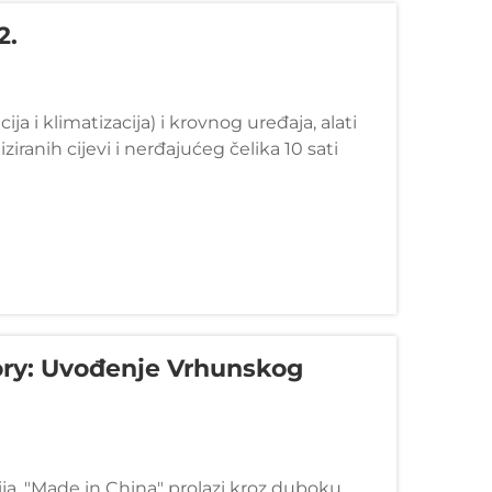
2.
a i klimatizacija) i krovnog uređaja, alati
iranih cijevi i nerđajućeg čelika 10 sati
ory: Uvođenje Vrhunskog
vija, "Made in China" prolazi kroz duboku