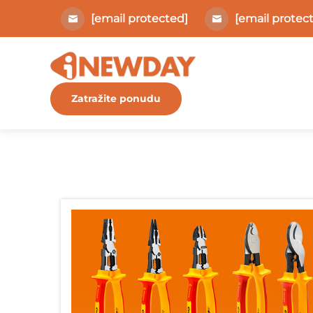
[email protected]
[email protec
Zatražite ponudu