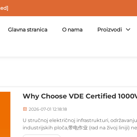
ted]
Glavna stranica
O nama
Proizvodi
Why Choose VDE Certified 1000V
2026-07-01 12:18:18
U stručnoj električnoj infrastrukturi, održavanju 
industrijskih ploča,带电作业 (rad na živoj liniji) n
između tehničara i smrtonosne struje je izolacij