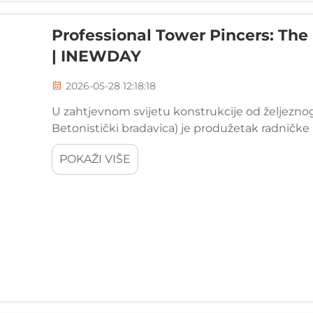
Professional Tower Pincers: The
| INEWDAY
2026-05-28 12:18:18
U zahtjevnom svijetu konstrukcije od željezno
Betonistički bradavica) je produžetak radničke
Tianxin Tools Co., Ltd. je rafinirao...
POKAŽI VIŠE