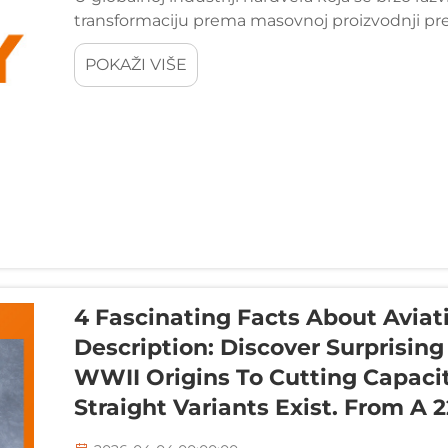
transformaciju prema masovnoj proizvodnji pre
je Zhangjiagang Tianxin Tools Co., Ltd., a...
POKAŽI VIŠE
4 Fascinating Facts About Aviati
Description: Discover Surprising
WWII Origins To Cutting Capacit
Straight Variants Exist. From A