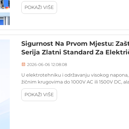
kroz transparentnu znanost. Naša iNEWDA...
POKAŽI VIŠE
Sigurnost Na Prvom Mjestu: Zaš
Serija Zlatni Standard Za Elektri
2026-06-06 12:08:08
U elektrotehniku i održavanju visokog napona, 
žičnim krugovima do 1000V AC ili 1500V DC, alat 
Zhangjiagang Tianxin Tools Co., Ltd, imamo inžen
POKAŽI VIŠE