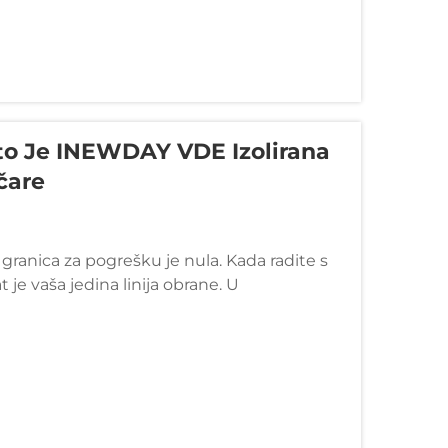
to Je INEWDAY VDE Izolirana
čare
granica za pogrešku je nula. Kada radite s
je vaša jedina linija obrane. U
jera...