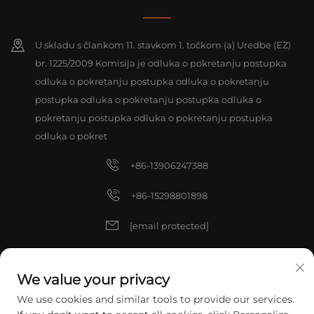
U skladu s člankom 11. stavkom 1. točkom (a) Uredbe (EZ)
br. 1225/2009 Komisija je odluka o pokretanju postupka
odluka o pokretanju postupka odluka o pokretanju
postupka odluka o pokretanju postupka odluka o
pokretanju postupka odluka o pokretanju postupka
odluka o pokret
+86-13906247388
+86-15298801898
[email protected]
[email protected]
We value your privacy
We use cookies and similar tools to provide our services.
Autorska prava © 2025 China ZHANGJIAGANG TIANXIN TOOLS CO.,