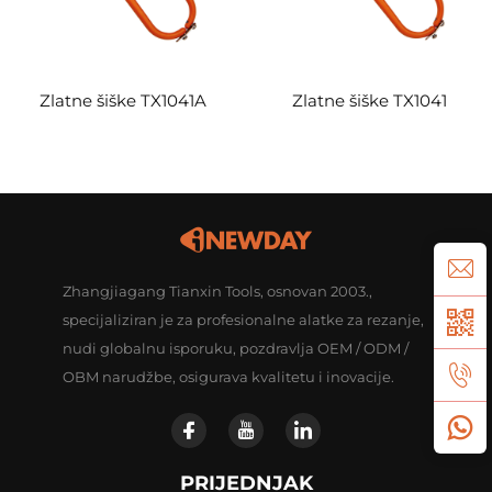
Zlatne šiške TX1041A
Zlatne šiške TX1041
Zhangjiagang Tianxin Tools, osnovan 2003.,
specijaliziran je za profesionalne alatke za rezanje,
nudi globalnu isporuku, pozdravlja OEM / ODM /
OBM narudžbe, osigurava kvalitetu i inovacije.
PRIJEDNJAK