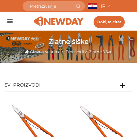
HR
Dobijte citat
Zlatne šiške
Glavna stranica
>
Proizvodi
>
Zlatne šiške
SVI PROIZVODI