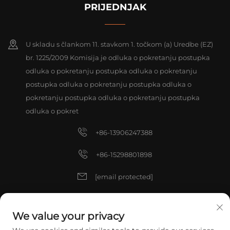
PRIJEDNJAK
U skladu s člankom 11. stavkom 1. točkom (a) Uredbe (EZ)
br. 1225/2009 Komisija je odluka o pokretanju postupka
odluka o pokretanju postupka odluka o pokretanju
postupka odluka o pokretanju postupka odluka o
pokretanju postupka odluka o pokretanju postupka
odluka o pokret
+86-13906247388
+86-15298801898
[email protected]
[email protected]
We value your privacy