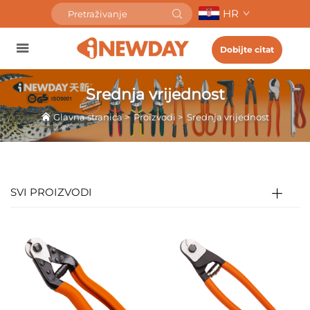
HR
Dobijte citat
Srednja vrijednost
Glavna stranica
>
Proizvodi
>
Srednja vrijednost
SVI PROIZVODI