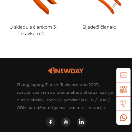
U skladu s člankom 3.
Sljedeći članak:
stavkom 2.
Zhangjiagang Tianxin Tools, osnovan 2003.,
specijaliziran je za profesionalne alatke za rezanje,
nudi globalnu isporuku, pozdravlja OEM / ODM /
OBM narudžbe, osigurava kvalitetu i inovacije.