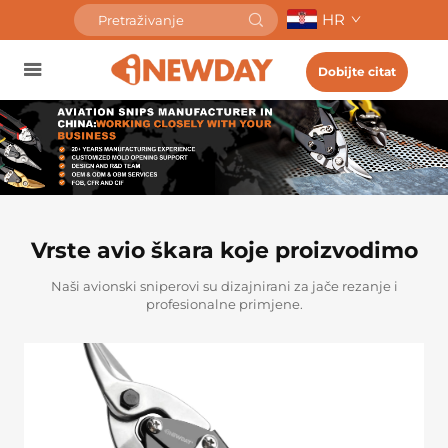
HR
Dobijte citat
Vrste avio škara koje proizvodimo
Naši avionski sniperovi su dizajnirani za jače rezanje i
profesionalne primjene.