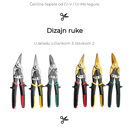
Čelične čepele od Cr-V / Cr-Mo legure
Dizajn ruke
U skladu s člankom 3. stavkom 2.