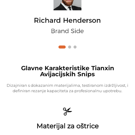
Glavne Karakteristike Tianxin
Avijacijskih Snips
Dizajniran s dokazanim materijalima, testiranom izdržljivost, i
definiran rezanje kapaciteta za profesionalnu upotrebu.
Materijal za oštrice