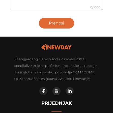
0/1000
Prenosi
Zhangjiagang Tianxin Tools, osnovan 2003.,
specijaliziran je za profesionalne alatke za rezanje,
nudi globalnu isporuku, pozdravlja OEM / ODM /
OBM narudžbe, osigurava kvalitetu i inovacije.
PRIJEDNJAK