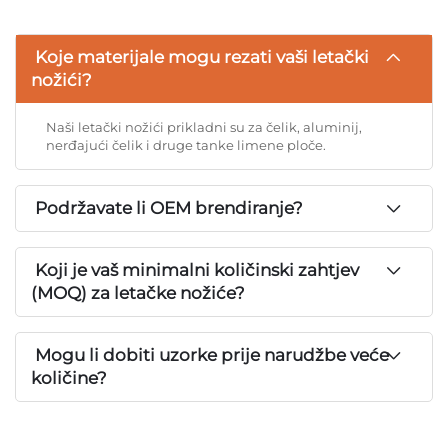
Koje materijale mogu rezati vaši letački
nožići?
Naši letački nožići prikladni su za čelik, aluminij,
nerđajući čelik i druge tanke limene ploče.
Podržavate li OEM brendiranje?
Koji je vaš minimalni količinski zahtjev
(MOQ) za letačke nožiće?
Mogu li dobiti uzorke prije narudžbe veće
količine?