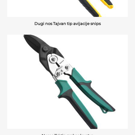
Dugi nos Tajvan tip avijacije snips