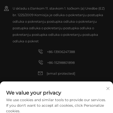
U skladu s člankom 11. stavkom 1. točkom (a) Uredbe (EZ)
br. 1225/2009 Komisija je odluka o pokretanju postupka
odluka o pokretanju postupka odluka o pokretanju
postupka odluka o pokretanju postupka odluka o
pokretanju postupka odluka o pokretanju postupka
odluka o pokret
+86-13906247388
+86-15298801898
[email protected]
[email protected]
We value your privacy
We use cookies and similar tools to provide our services.
Autorska prava © 2025 China ZHANGJIAGANG TIANXIN TOOLS CO.,
If you don't want to accept all cookies, click Personalize
LTD. Sva prava pridržana.
Politika privatnosti
cookies.