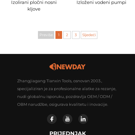
Izolirani pločni nosni
Izloženi vodeni pumpi
kljove
Previše
1
2
3
Sljedeći
Zhangjiagang Tianxin Tools, osnovan 2003.,
specijaliziran je za profesionalne alatke za rezanje,
nudi globalnu isporuku, pozdravlja OEM / ODM /
OBM narudžbe, osigurava kvalitetu i inovacije.
PRIJEDNJAK