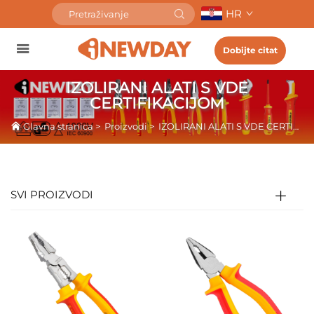
HR
Dobijte citat
IZOLIRANI ALATI S VDE
CERTIFIKACIJOM
Glavna stranica
>
Proizvodi
>
IZOLIRANI ALATI S VDE CERTIFIKACIJOM
SVI PROIZVODI