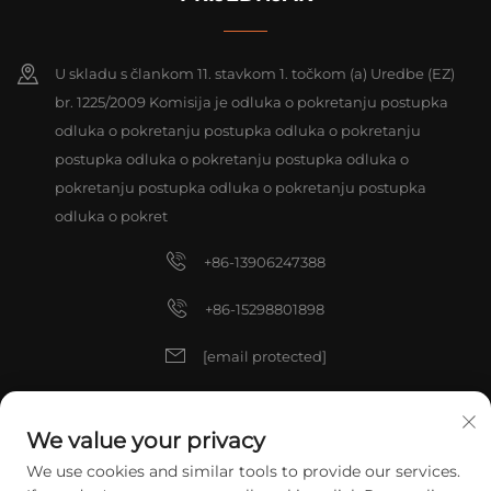
U skladu s člankom 11. stavkom 1. točkom (a) Uredbe (EZ)
br. 1225/2009 Komisija je odluka o pokretanju postupka
odluka o pokretanju postupka odluka o pokretanju
postupka odluka o pokretanju postupka odluka o
pokretanju postupka odluka o pokretanju postupka
odluka o pokret
+86-13906247388
+86-15298801898
[email protected]
[email protected]
We value your privacy
We use cookies and similar tools to provide our services.
Autorska prava © 2025 China ZHANGJIAGANG TIANXIN TOOLS CO.,