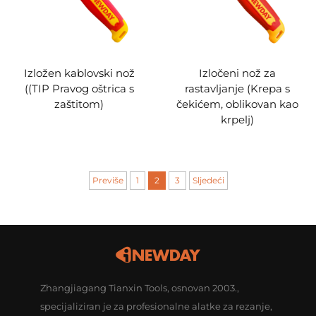
Izložen kablovski nož
Izločeni nož za
((TIP Pravog oštrica s
rastavljanje (Krepa s
zaštitom)
čekićem, oblikovan kao
krpelj)
Previše
1
2
3
Sljedeći
Zhangjiagang Tianxin Tools, osnovan 2003.,
specijaliziran je za profesionalne alatke za rezanje,