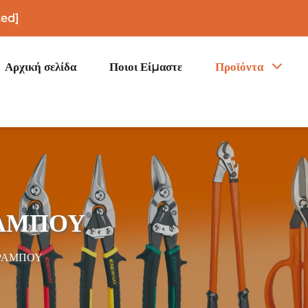
ted]
Αρχική σελίδα
Ποιοι Είμαστε
Προϊόντα
ΡΑΜΠΟΥ
ΤΡΑΜΠΟΥ