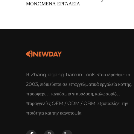
ΜΟΝΩΜΕΝΑ ΕΡΓΑΛΕΙΑ
Η Zhangjiagang Tianxin Tools, που ιδρύθηκε το
2003, ειδικεύεται σε επαγγελματικά εργαλεία κοπής,
προσφέρει παγκόσμια παράδοση, καλωσορίζει
παραγγελίες OEM / ODM / OBM, εξασφαλίζει την
ποιότητα και την καινοτομία.