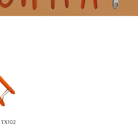
 ΤΧ102