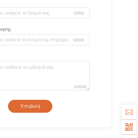
0/100
ρησης
0/200
0/1000
Υποβολή