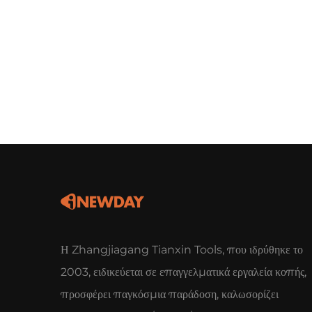
Η Zhangjiagang Tianxin Tools, που ιδρύθηκε το
2003, ειδικεύεται σε επαγγελματικά εργαλεία κοπής,
προσφέρει παγκόσμια παράδοση, καλωσορίζει