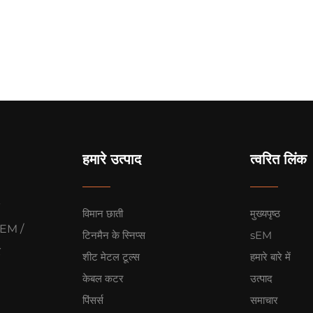
हमारे उत्पाद
त्वरित लिंक
विमान छाती
मुख्यपृष्ठ
 OEM /
टिनमैन के स्निप्स
sEM
र
शीट मेटल टूल्स
हमारे बारे में
केबल कटर
उत्पाद
पिंसर्स
समाचार