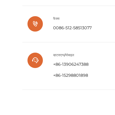
फैक्स
0086-512-58513077
व्हाटसएप्प/मोबाइल
+86-13906247388
+86-15298801898