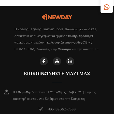
Η Zhangjiagang Tianxin Tools, που ιδρύθηκε το 2003,
ειδικεύεται σε επαγγελματικά εργαλεία κοπής, προσφέρει
παγκόσμια παράδοση, καλωσορίζει παραγγελίες OEM /
ODM / OBM, εξασφαλίζει την ποιότητα και την καινοτομία.
ΕΠΙΚΟΙΝΩΝΗΣΤΕ ΜΑΖΙ ΜΑΣ
Η Επιτροπή εξέτασε αν η Επιτροπή είχε λάβει υπόψη της τις
παρατηρήσεις που υποβλήθηκαν από την Επιτροπή.
+86-13906247388