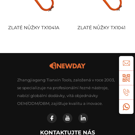
ZLATÉ NŮŽKY TX1041A
ZLATÉ NŮŽKY TX1041
Zhangjiagang Tianxin Tools, založená v roce 2003,
se specializuje na profesionální řezné nástroje,
nabízí globální dodávky, vítá objednávky
OEM/ODM/OBM, zajišťuje kvalitu a inovace.
KONTAKTUJTE NÁS