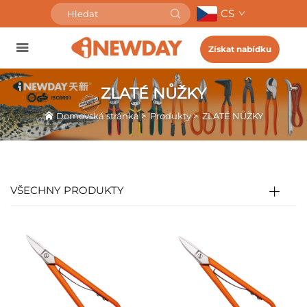
CS
Získat nabídku
ZLATÉ NŮŽKY
Domovská stránka
>
Produkty
>
ZLATÉ NŮŽKY
VŠECHNY PRODUKTY