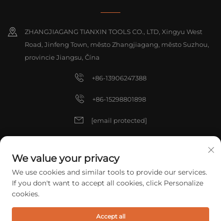
ZHANGJIAGANG TIANXIN TOOLS CO., LTD, Xingyu West
Road, Jinfeng Town, město Zhangjiagang, město Suzhou,
provincie Jiangsu, Čína
+86-13906247388
+86-15298801898
[email protected]
[email protected]
We value your privacy
We use cookies and similar tools to provide our services.
Všechna práva vyhrazena © 2025 China ZHANGJIAGANG TIANXIN
If you don't want to accept all cookies, click Personalize
TOOLS CO., LTD.
Zásady ochrany soukromí
cookies.
Accept all