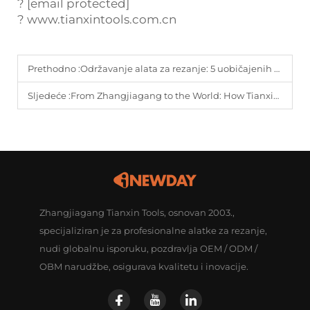
?
[email protected]
?
www.tianxintools.com.cn
Prethodno :
Održavanje alata za rezanje: 5 uobičajenih grešaka koje smanjuju životni vijek alata (i kako ih popraviti)
Sljedeće :
From Zhangjiagang to the World: How Tianxin Tools Helped a European Distributor Achieve €2M Annual Sales | iNEWDAY
Zhangjiagang Tianxin Tools, osnovan 2003.,
specijaliziran je za profesionalne alatke za rezanje,
nudi globalnu isporuku, pozdravlja OEM / ODM /
OBM narudžbe, osigurava kvalitetu i inovacije.