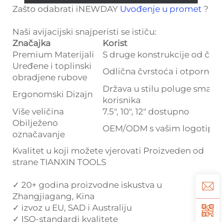
Zašto odabrati iNEWDAY
Uvođenje u promet
?
Naši avijacijski snajperisti se ističu:
Značajka
Korist
Premium Materijali
S druge konstrukcije od čeli
Uređene i toplinski
Odlična čvrstoća i otpornost
obradjene rubove
Država u stilu poluge smanj
Ergonomski Dizajn
korisnika
Više veličina
7.5", 10", 12" dostupno
Obilježeno
OEM/ODM s vašim logotip
označavanje
Kvalitet u koji možete vjerovati Proizveden od
strane TIANXIN TOOLS
✓ 20+ godina proizvodne iskustva u
Zhangjiagang, Kina
✓ izvoz u EU, SAD i Australiju
✓ ISO-standardi kvalitete