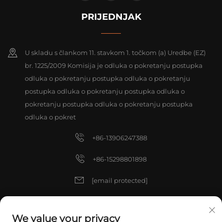
PRIJEDNJAK
U skladu s člankom 11. stavkom 1. točkom (a) Uredbe (EZ)
br. 1225/2009 Komisija je odluka o pokretanju postupka
odluka o pokretanju postupka odluka o pokretanju
postupka odluka o pokretanju postupka odluka o
pokretanju postupka odluka o pokretanju postupka
odluka o pokret
+86-13906247388
+86-15298801898
[email protected]
[email protected]
We value your privacy