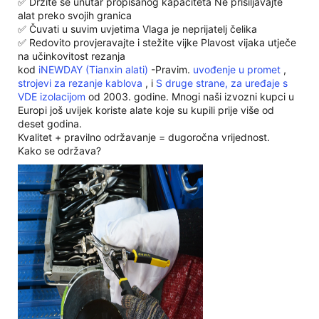
✅ Držite se unutar propisanog kapaciteta Ne prisiljavajte
alat preko svojih granica
✅ Čuvati u suvim uvjetima Vlaga je neprijatelj čelika
✅ Redovito provjeravajte i stežite vijke Plavost vijaka utječe
na učinkovitost rezanja
kod
iNEWDAY (Tianxin alati)
-Pravim.
uvođenje u promet
,
strojevi za rezanje kablova
, i
S druge strane, za uređaje s
VDE izolacijom
od 2003. godine. Mnogi naši izvozni kupci u
Europi još uvijek koriste alate koje su kupili prije više od
deset godina.
Kvalitet + pravilno održavanje = dugoročna vrijednost.
Kako se održava?