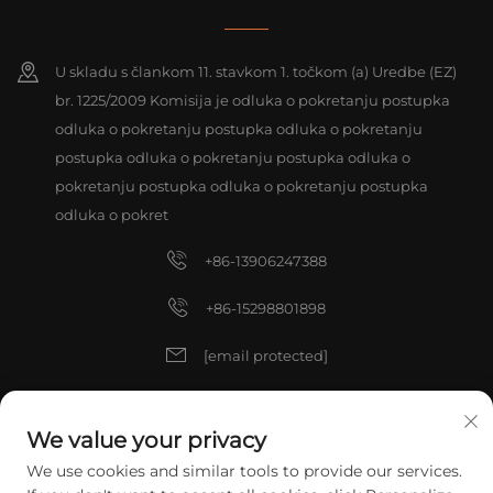
U skladu s člankom 11. stavkom 1. točkom (a) Uredbe (EZ)
br. 1225/2009 Komisija je odluka o pokretanju postupka
odluka o pokretanju postupka odluka o pokretanju
postupka odluka o pokretanju postupka odluka o
pokretanju postupka odluka o pokretanju postupka
odluka o pokret
+86-13906247388
+86-15298801898
[email protected]
[email protected]
We value your privacy
We use cookies and similar tools to provide our services.
Autorska prava © 2025 China ZHANGJIAGANG TIANXIN TOOLS CO.,