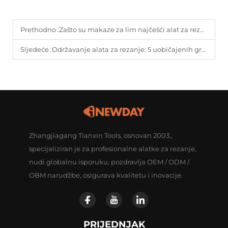
Prethodno :
Zašto su makaze za lim najčešći alat za rezanje lima?
Sljedeće :
Održavanje alata za rezanje: 5 uobičajenih grešaka koje smanjuju životni vijek alata (i kako ih popraviti)
Zhangjiagang Tianxin Tools, osnovan 2003.,
specijaliziran je za profesionalne alatke za rezanje,
nudi globalnu isporuku, pozdravlja OEM / ODM /
OBM narudžbe, osigurava kvalitetu i inovacije.
PRIJEDNJAK