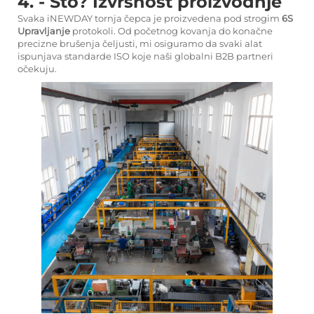
4. - Što? Izvrsnost proizvodnje
Svaka iNEWDAY tornja čepca je proizvedena pod strogim
6S
Upravljanje
protokoli. Od početnog kovanja do konačne
precizne brušenja čeljusti, mi osiguramo da svaki alat
ispunjava standarde ISO koje naši globalni B2B partneri
očekuju.