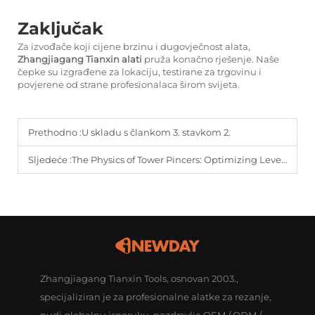
Zaključak
Za izvođače koji cijene brzinu i dugovječnost alata,
Zhangjiagang Tianxin alati
pruža konačno rješenje. Naše
čepke su izgrađene za lokaciju, testirane za trgovinu i
povjerene od strane profesionalaca širom svijeta.
Prethodno :
U skladu s člankom 3. stavkom 2.
Sljedeće :
The Physics of Tower Pincers: Optimizing Leverage for Steel Fixing | iNEWDAY
Zhangjiagang Tianxin Tools, osnovan 2003.,
specijaliziran je za profesionalne alatke za rezanje,