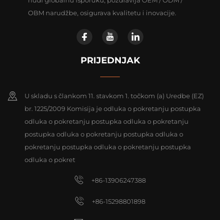
nudi globalnu isporuku, pozdravlja OEM / ODM /
OBM narudžbe, osigurava kvalitetu i inovacije.
PRIJEDNJAK
U skladu s člankom 11. stavkom 1. točkom (a) Uredbe (EZ)
br. 1225/2009 Komisija je odluka o pokretanju postupka
odluka o pokretanju postupka odluka o pokretanju
postupka odluka o pokretanju postupka odluka o
pokretanju postupka odluka o pokretanju postupka
odluka o pokret
+86-13906247388
+86-15298801898