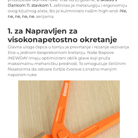
člankom 11. stavkom 1.
.
rafinirao je metalurgiju i ergonomiju
ovog ključnog alata, što je kulminiralo našim high-end
-Ne,
ne, ne, ne, ne.
serijama.
1. za Napravljen za
visokonapetostno okretanje
Glavna uloga čepca u tornju je prevrtanje i rezanje vezivanja
žice u jednom besprekornom kretanju. Naše štapove
iNEWDAY imaju optimizirani oblik glave koji pruža
maksimalnu mehaničku prednost. To omogućuje čeličnim
fiksatorima da ostvare čvršće čvorove s znatno manjim
naporom ruke.