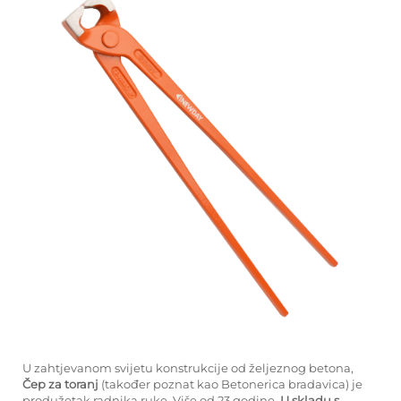
U zahtjevanom svijetu konstrukcije od željeznog betona,
Čep za toranj
(također poznat kao Betonerica bradavica) je
produžetak radnika ruke. Više od 23 godine,
U skladu s