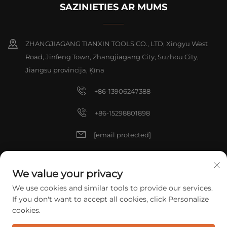
SAZINIETIES AR MUMS
ZHANGJIAGANG TIANXIN TOOLS CO., LTD, Xingyu West
Road, Jinfeng Town, Zhangjiagang City, Suzhou City,
Jiangsu provincija, Ķīna
+86-13906247388
+86-15298801898
[email protected]
[email protected]
We value your privacy
We use cookies and similar tools to provide our services.
Autortiesības © 2025 China ZHANGJIAGANG TIANXIN TOOLS CO.,
If you don't want to accept all cookies, click Personalize
LTD. Visas tiesības aizsargātas.
Konfidencialitātes politika
cookies.