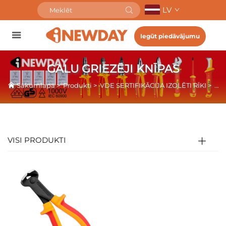
LV
Iegūt piedāvājumu
GALU GRIEZĒJI KNĪPAS
Sākumlapa
>
Produkti
>
VDE SERTIFIKĀCIJA IZOLĒTI RĪKI
>
GAL
VISI PRODUKTI