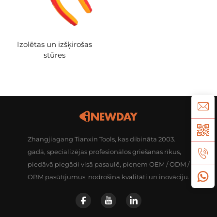
Izolētas un izšķirošas
stūres
Zhangjiagang Tianxin Tools, kas dibināta 2003.
gadā, specializējas profesionālos griešanas rīkus,
piedāvā piegādi visā pasaulē, pieņem OEM / ODM /
OBM pasūtījumus, nodrošina kvalitāti un inovāciju.