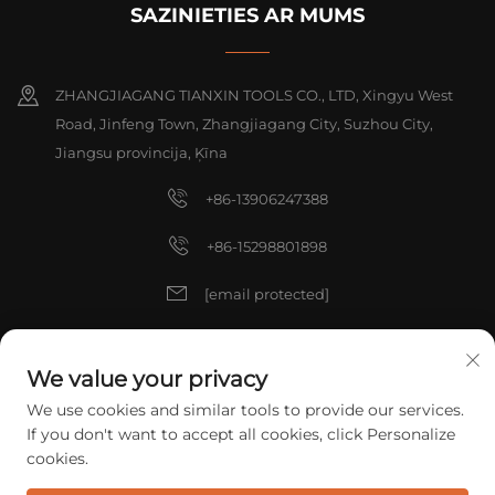
SAZINIETIES AR MUMS
ZHANGJIAGANG TIANXIN TOOLS CO., LTD, Xingyu West
Road, Jinfeng Town, Zhangjiagang City, Suzhou City,
Jiangsu provincija, Ķīna
+86-13906247388
+86-15298801898
[email protected]
[email protected]
We value your privacy
We use cookies and similar tools to provide our services.
Autortiesības © 2025 China ZHANGJIAGANG TIANXIN TOOLS CO.,
If you don't want to accept all cookies, click Personalize
LTD. Visas tiesības aizsargātas.
Konfidencialitātes politika
cookies.