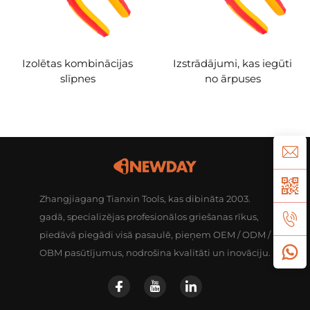
Izolētas kombinācijas
Izstrādājumi, kas iegūti
slīpnes
no ārpuses
Zhangjiagang Tianxin Tools, kas dibināta 2003.
gadā, specializējas profesionālos griešanas rīkus,
piedāvā piegādi visā pasaulē, pieņem OEM / ODM /
OBM pasūtījumus, nodrošina kvalitāti un inovāciju.