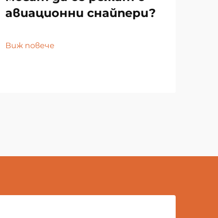
авиационни снайпери?
са
сн
Виж повече
Виж