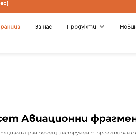
ted]
траница
За нас
Продукти
Нови
сет Авиационни фрагме
специализиран режещ инструмент, проектиран с