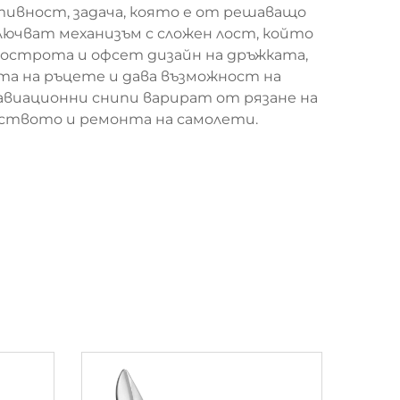
тивност, задача, която е от решаващо
ючват механизъм с сложен лост, който
острота и офсет дизайн на дръжката,
та на ръцете и дава възможност на
виационни снипи варират от рязане на
дството и ремонта на самолети.