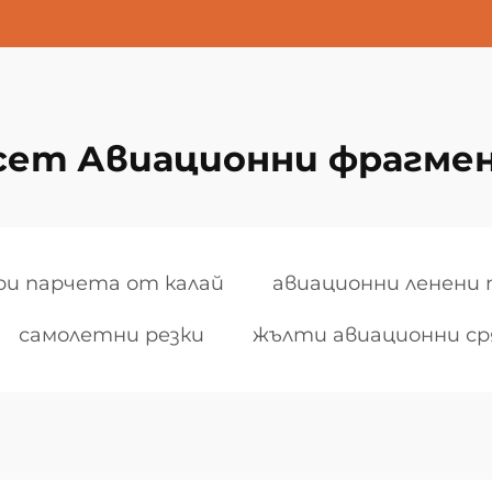
сет Авиационни фрагме
ри парчета от калай
авиационни ленени
самолетни резки
жълти авиационни ср