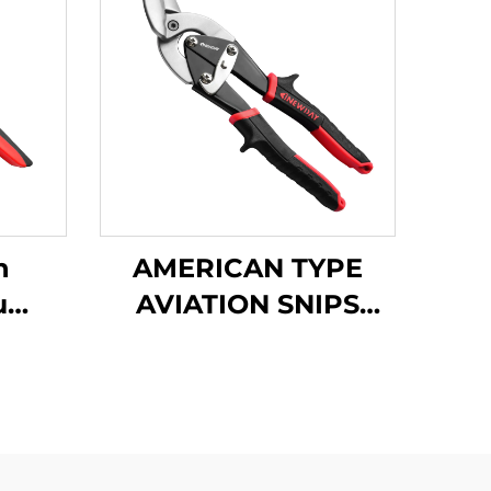
п
AMERICAN TYPE
и
AVIATION SNIPS
02GH
TX202H. - Какво е
това?