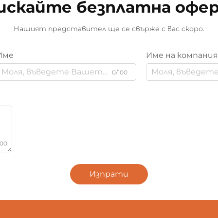
искайте безплатна офе
Нашият представител ще се свърже с вас скоро.
Име
Име на компани
0/100
000
Изпрати