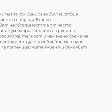
низъм за комбинирано въздействие
реме и енергия. Второ,
яват необходимостта от често
минимум напрежението на ръцете,
 производителност и намалено време на
 инструмент за многобройни метални
зи за потенциалните клиенти включват