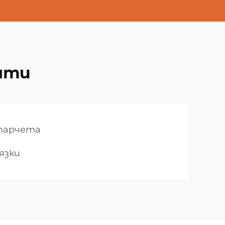
нти
 парчета
язки