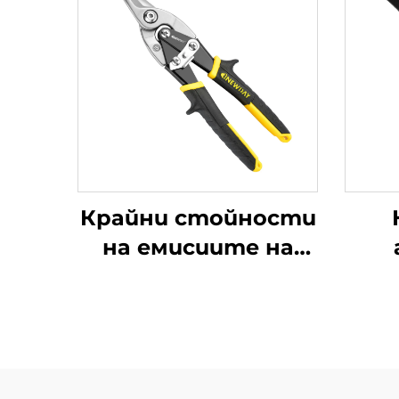
Крайни стойности
на емисиите на
CO2 от
сна
въздухоплавателни
средства