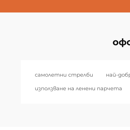
оф
самолетни стрелби
най-доб
използване на ленени парчета