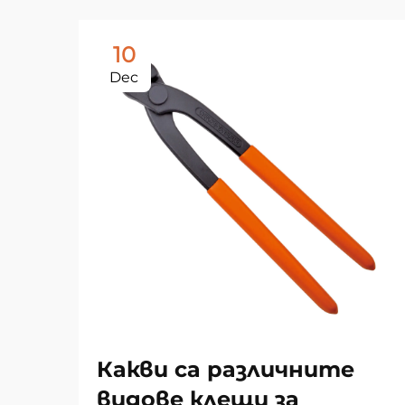
10
Dec
Какви са различните
видове клещи за