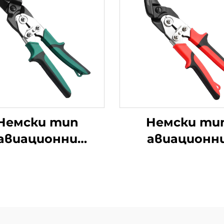
Немски тип
Немски ти
авиационни
авиационн
йпери TX200GH
снайпери TX2