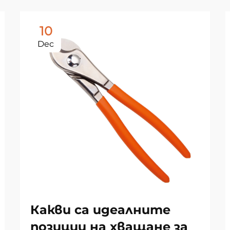
10
Dec
Какви са идеалните
позиции на хващане за