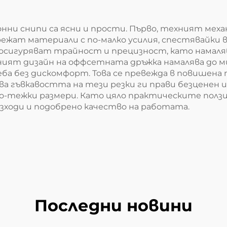
и снипи са ясни и прости. Първо, техният меха
ежат материали с по-малко усилия, спестявайки в
осигуряват трайност и прецизност, като намал
чният дизайн на оффсетната дръжка намалява до 
ба без дискомфорт. Това се превежда в повишена
ва гъвкавостта на тези резки ги прави безценен
 по-тежки размери. Като цяло практическите пол
зходи и подобрено качество на работата.
Последни новини