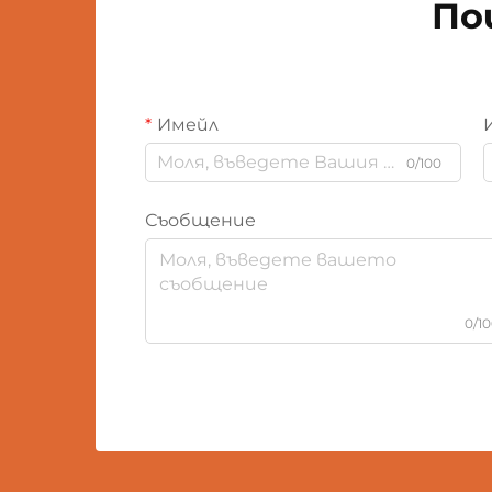
По
Имейл
0/100
Съобщение
0/1