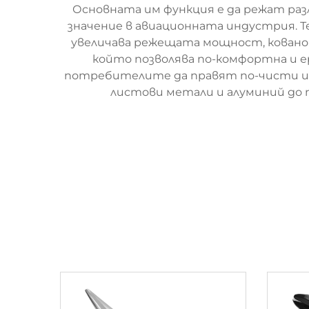
Основната им функция е да режат раз
значение в авиационната индустрия. 
увеличава режещата мощност, ковано
който позволява по-комфортна и е
потребителите да правят по-чисти и 
листови метали и алуминий до 