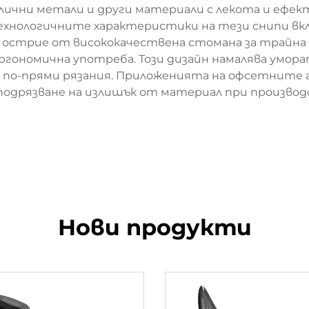
лични метали и други материали с лекота и ефек
Технологичните характеристики на тези снипи вкл
 острие от висококачествена стомана за трайна 
ргономична употреба. Този дизайн намалява умора
по-прями рязания. Приложенията на офсетните а
подрязване на излишък от материал при произво
Нови продукти