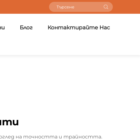
ни
Блог
Контактирайте Нас
нти
 оглед на точността и трайността.