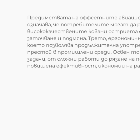
Предимствата на оффсетните авиационн
означава, че потребителите могат да р
висококачествените ковани остриета 
заточване и подмяна. Трето, ергономи
което позволява продължителна употре
престой в промишлени среди. Освен то
задачи, от сложни работи до рязане на
повишена ефективност, икономии на ра