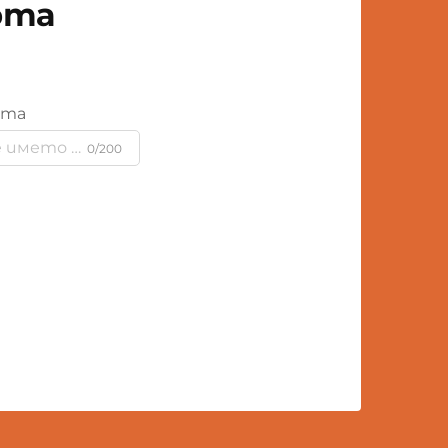
рта
ята
0/200