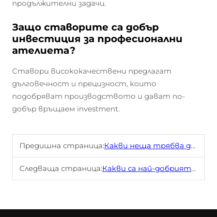
продължителни задачи.
Защо ставорите са добър
инвестиция за професионални
ателиета?
Ставори висококачествени предлагат
дълговечност и прецизност, които
подобряват производството и дават по-
добър връщаем investment.
Предишна страница:
Какви неща трябва да вземете под внимание, когато купувате карпентерски щипци?
Следваща страница:
Какви са най-добрият използвания на карпентерски щипци на строителната площадка?