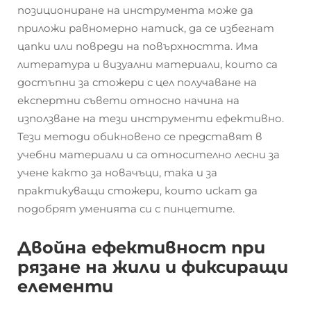
позициониране на инструмента може да
приложи равномерно натиск, да се избегнат
цапки или повреди на повърхността. Има
литература и визуални материали, които са
достъпни за стожери с цел получаване на
експертни съвети относно начина на
използване на тези инструменти ефективно.
Тези методи обикновено се представят в
учебни материали и са относително лесни за
учене както за новачъци, така и за
практикуващи стожери, които искат да
подобрят уменията си с пинцетите.
Двойна ефективност при
рязане на жили и фиксиращи
елементи