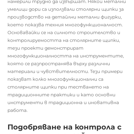
намерили трудно да извършат. Някои метални
умелици дори са използвали столярни щипки за
производство на детайлни метални фигурки,
което показва техния многофункционалност.
Основавайки се на силното строителство и
контролируемостта на столярните щипки,
тези проекти демонстрират
многофункционалността на инструментите,
която се разпространява върху различни
материали и чувствителности. Тези примери
показват колко многофункционални са
столярните щипки при тестването на
традиционните практики и като основни
инструменти в традиционна и иновативна
работа.
Подобряване на контрола с