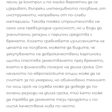
лесни за контрол и по-малко вероятни да се
изкривят, въпреки интензивното ползване, от
инструменти, направени от по-слаби
материали. Такова тежко строителство не
само има превъзходна износност, но и води до
значителни запазни с парични средства с
времето. Когато сравнявате изчисленията на
цената на ползване, можете да видите, че
закупуването на доброкачествени карпински
щипки спестява заместването през времето,
което е финансово полезно на дълга срока. От
началото по-европейските опции може да се
считат за по-умерени, но обикновено техният
по-лош срок на служба може да доведе до по-
големи разходи на дълга срока, тъй като може
да трябва да заменяте тези продукти с по-
нисък качествена нива по-често.