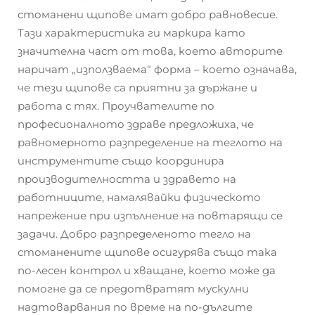
стоманени щипове имат добро равновесие.
Тази характеристика ги маркира като
значителна част от това, което авторите
наричат „използваема“ форма – което означава,
че тези щипове са приятни за държане и
работа с тях. Проучвателите по
професионалното здраве предложиха, че
равномерното разпределение на теглото на
инструментите също координира
производителността и здравето на
работниците, намалявайки физическото
напрежение при изпълнение на повтарящи се
задачи. Добро разпределеното тегло на
стоманените щипове осигурява също така
по-лесен контрол и хващане, което може да
помогне да се предотвратят мускулни
надтоварвания по време на по-дългите