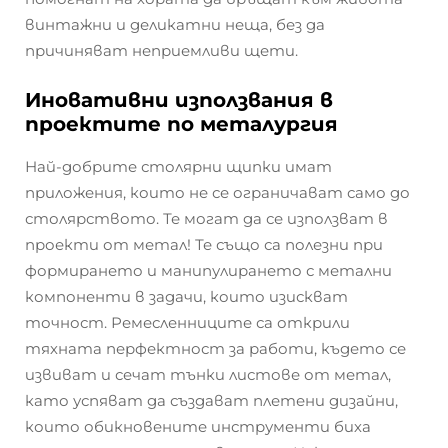
винтажни и деликатни неща, без да
причиняват неприемливи щети.
Иновативни използвания в
проектите по металургия
Най-добрите столярни щипки имат
приложения, които не се ограничават само до
столярството. Те могат да се използват в
проекти от метал! Те също са полезни при
формирането и манипулирането с метални
компоненти в задачи, които изискват
точност. Ремесленниците са открили
тяхната перфектност за работи, където се
извиват и сечат тънки листове от метал,
като успяват да създават плетени дизайни,
които обикновените инструменти биха