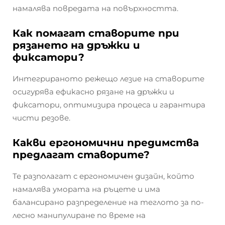
намалява повредата на повърхността.
Как помагат ставорите при
рязането на дръжки и
фиксатори?
Интегрираното режещо лезие на ставорите
осигурява ефикасно рязане на дръжки и
фиксатори, оптимизира процеса и гарантира
чисти резове.
Какви ергономични предимства
предлагат ставорите?
Те разполагат с ергономичен дизайн, който
намалява умората на ръцете и има
балансирано разпределение на теглото за по-
лесно манипулиране по време на