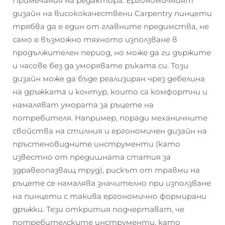
Примечания на редактора: Ергономичният
дизайн на висококачествени Carpentry пинцети
трябва да е един от главните предимства, не
само е възможно тяхното използване в
продължителен период, но може да ги държите
и часове без да уморявате ръката си. Този
дизайн може да бъде реализиран чрез дебелина
на дръжката и контур, които са комфортни и
намаляват умората за ръцете на
потребителя. Например, поради механичните
свойства на стилния и ергономичен дизайн на
пръстеновидните инструменти (като
известно от предишната статия за
здравеопазващ труд), рискът от травми на
ръцете се намалява значително при използване
на пинцети с такива ергономично формирани
дръжки. Тези открития подчертават, че
потребителските инструменти, като