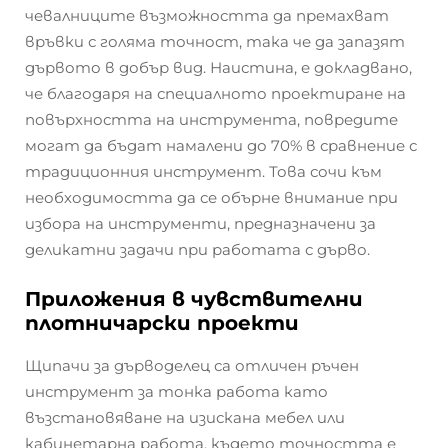
чевалниците възможността да премахват
връвки с голяма точност, така че да запазят
дървото в добър вид. Наистина, е докладвано,
че благодаря на специалното проектиране на
повърхността на инструмента, повредите
могат да бъдат намалени до 70% в сравнение с
традиционния инструмент. Това сочи към
необходимостта да се обърне внимание при
избора на инструменти, предназначени за
деликатни задачи при работата с дърво.
Приложения в чувствителни
плотничарски проекти
Щипачи за дърводелец са отличен ръчен
инструмент за тонка работа като
възстановяване на изискана мебел или
кабинетарна работа, където точността е