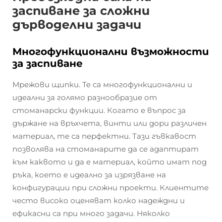
заспиване за сложни
дърводелни задачи
Многофункционални възможности
за заспиване
Мрежови щипки. Те са многофункционални и
идеални за голямо разнообразие от
стоманарски функции. Когато е въпрос за
държане на връхчета, винти или дори различен
материал, те са перфектни. Тази гъвкавост
позволява на стоманарите да се адаптират
към каквото и да е материал, който имат под
ръка, което е идеално за изрязване на
конфигурации при сложни проекти. Клиентите
често високо оценяват колко надеждни и
ефикасни са при много задачи. Няколко