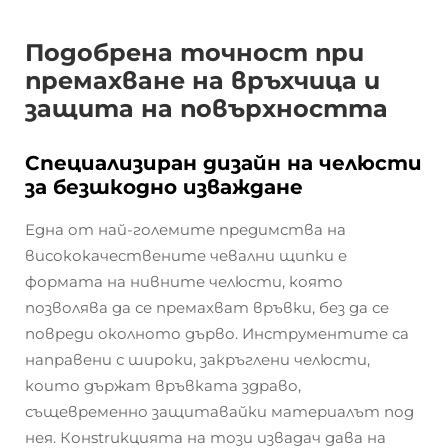
Подобрена точност при
премахване на връхчица и
защита на повърхността
Специализиран дизайн на челюсти
за безшкодно изваждане
Една от най-големите предимства на
висококачествените чевални щипки е
формата на нивните челюсти, която
позволява да се премахват връвки, без да се
повреди околното дърво. Инструментите са
направени с широки, закръглени челюсти,
които държат връвката здраво,
същевременно защитавайки материалът под
нея. Конstrukцията на този извадач дава на