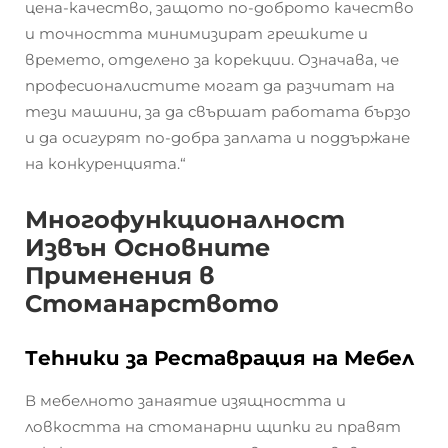
цена-качество, защото по-доброто качество
и точността минимизират грешките и
времето, отделено за корекции. Означава, че
професионалистите могат да разчитат на
тези машини, за да свършат работата бързо
и да осигурят по-добра заплата и поддържане
на конкуренцията.“
Многофункционалност
Извън Основните
Применения в
Стоманарството
Тehники за Реставрация на Мебел
В мебелното занаятие изящността и
ловкостта на стоманарни щипки ги правят