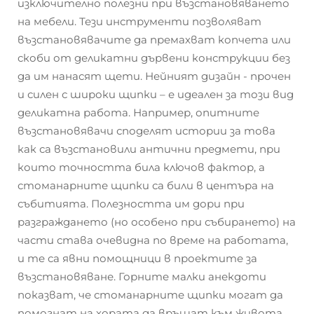
изключително полезни при възстановяването
на мебели. Тези инструменти позволяват
възстановявачите да премахват копчета или
скоби от деликатни дървени конструкции без
да им нанасят щети. Нейният дизайн - прочен
и силен с широки щипки – е идеален за този вид
деликатна работа. Например, опитните
възстановявачи споделят истории за това
как са възстановили антични предмети, при
които точността била ключов фактор, а
стоманарните щипки са били в центъра на
събитията. Полезността им дори при
разграждането (но особено при събирането) на
части става очевидна по време на работата,
и те са явни помощници в проектите за
възстановяване. Горните малки анекдоти
показват, че стоманарните щипки могат да
помогнат на хората да връщат към живота