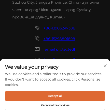
Suzhou City, Jiangsu Province, China (източна
част на град Чжанцзяганг, град Сучжоу,
провинция Дзянсу, Китай)
+86-13906247388
+86-15298801898
[email protected]
[email protected]
We value your privacy
Copyright © 2025 China ZHANGJIAGANG TIANXIN TOOLS
We use cookies and similar tools to provide our services.
CO., LTD. Всички права запазени.
Политика за
If you don't want to accept all cookies, click Personalize
поверителност
cookies.
Accept all
Personalize cookies