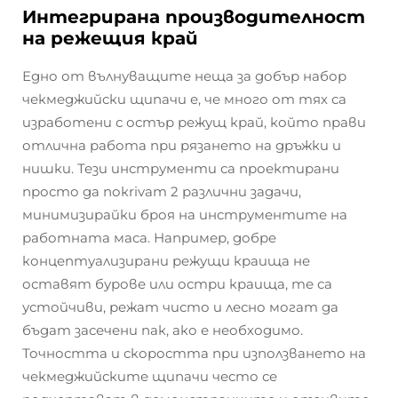
Интегрирана производителност
на режещия край
Едно от вълнуващите неща за добър набор
чекмеджийски щипачи е, че много от тях са
изработени с остър режущ край, който прави
отлична работа при рязането на дръжки и
нишки. Тези инструменти са проектирани
просто да покrivат 2 различни задачи,
минимизирайки броя на инструментите на
работната маса. Например, добре
концептуализирани режущи краища не
оставят бурове или остри краища, те са
устойчиви, режат чисто и лесно могат да
бъдат засечени пак, ако е необходимо.
Точността и скоростта при използването на
чекмеджийските щипачи често се