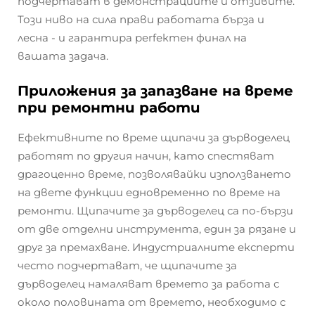
подчертават в демонстрациите и отзивите.
Този ниво на сила прави работата бърза и
лесна - и гарантира perfектен финал на
вашата задача.
Приложения за запазване на време
при ремонтни работи
Ефективните по време щипачи за дърводелец
работят по другия начин, като спестяват
драгоценно време, позволявайки използването
на двете функции едновременно по време на
ремонти. Щипачите за дърводелец са по-бързи
от две отделни инструмента, един за рязане и
друг за премахване. Индустриалните експерти
често подчертават, че щипачите за
дърводелец намаляват времето за работа с
около половината от времето, необходимо с