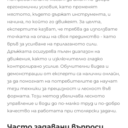
ергономични условия, като променят
мястото, където държат инструмента, и
начина, по който го движеят. За целта,
експертите казват, че трябва да използвате
точката на опаш на своя предимство - като
връв за усилване на прилаганото сили.
Дръжката осигурява пълен диапазон на
движения, както и изключително гладко
контролирано усилие. Обучителни видеа и
демонстрации от експерти са налични онлайн,
за да помогнат на потребителите да научат
тези техники за прецизност и лесност във
формата. Този метод увеличава лесното
управление и води до по-малко труд и по-добро
качество на работата при столярски задачи.
Часто задавани въпроси