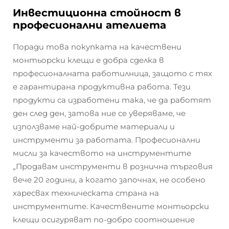
Инвестиционна стойност в
професионални ателиета
Поради това покупката на качествени
монтьорски клещи е добра сделка в
професионалната работилница, защото с тях
е гарантирана продуктивна работа. Тези
продукти са изработени така, че да работят
ден след ден, затова ние се уверяваме, че
използваме най-добрите материали и
инструменти за работата. Професионални
мисли за качеството на инструментите
„Продавам инструменти в рознична търговия
вече 20 години, а когато започнах, не особено
харесвах техническата страна на
инструментите. Качествените монтьорски
клещи осигуряват по-добро соотношение