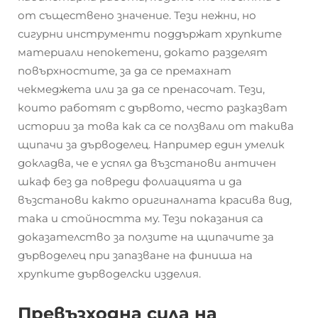
от съществено значение. Тези нежни, но
сигурни инструменти поддържат хрупките
материали непокетени, докато разделят
повърхностите, за да се премахнат
чекмеджета или за да се пренасочат. Тези,
които работят с дървото, често разказват
истории за това как са се ползвали от такива
щипачи за дърводелец. Например един умелик
докладва, че е успял да възстанови античен
шкаф без да повреди фолиацията и да
възстанови както оригиналната красива вид,
така и стойността му. Тези показания са
доказателство за ползите на щипачите за
дърводелец при запазване на финиша на
хрупките дърводелски изделия.
Превъзходна сила на