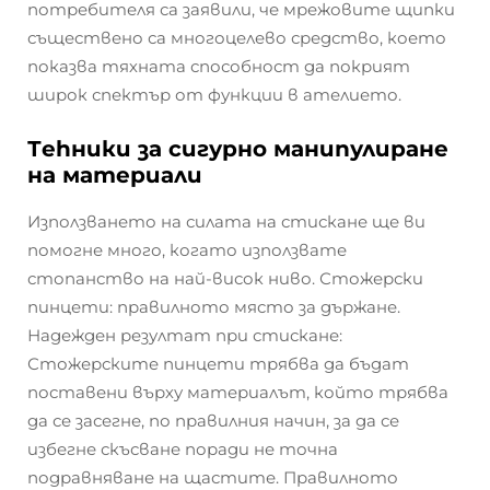
потребителя са заявили, че мрежовите щипки
съществено са многоцелево средство, което
показва тяхната способност да покрият
широк спектър от функции в ателието.
Тehники за сигурно манипулиране
на материали
Използването на силата на стискане ще ви
помогне много, когато използвате
стопанство на най-висок ниво. Стожерски
пинцети: правилното място за държане.
Надежден резултат при стискане:
Стожерските пинцети трябва да бъдат
поставени върху материалът, който трябва
да се засегне, по правилния начин, за да се
избегне скъсване поради не точна
подравняване на щастите. Правилното