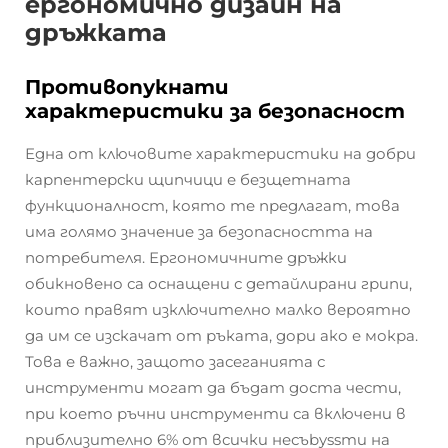
ергономично дизайн на
дръжката
Противопукнати
характеристики за безопасност
Една от ключовите характеристики на добри
карпентерски щипчици е безщетната
функционалност, която те предлагат, това
има голямо значение за безопасността на
потребителя. Ергономичните дръжки
обикновено са оснащени с детайлирани грипи,
които правят изключително малко вероятно
да им се изскачат от ръката, дори ако е мокра.
Това е важно, защото засеганията с
инструменти могат да бъдат доста чести,
при което ръчни инструменти са включени в
приблизително 6% от всички несъbyssти на