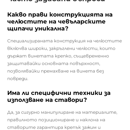
Какво прави конструкцията на
челюстите на чевъларските
щипачи уникална?
Специализираната конструкция на челюстите
включва широки, закръглени челюсти, които
държат винетата крепко, същевременно
защитавайки основната повърхност,
позволявайки премахване на винета без
повреди.
Има ли специфични техники за
използване на ставори?
Да, за сигурно манипулиране на материалите,
правилното позициониране и наклона на
ставорите гарантира крепък зажим и