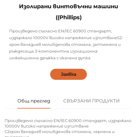
Изолирани винтовъчни машини
((Phillips)
Произведено съгласно EN/IEC 60900 стандарт,
издържало 10000V високо напрежение изпитванеS2-
хром ванадиев молибденова стомана, затъмнена и
ръждясаща 3-компонентна изолационна
инжекционна дръжка с окачена дупка
Заявка
Общ преглед
СВЪРЗАНИ ПРОДУКТИ
Произведено съгласно EN/IEC 60900 стандарт, издържало
10000V високо напрежение изпитване
С2хром ванадиев молибденова стомана, чернена и
ръждясаща