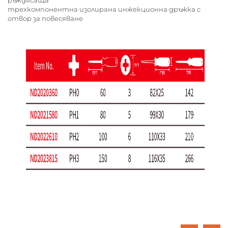
трехкомпонентна изолирана инжекционна дръжка с
отвор за повесяване