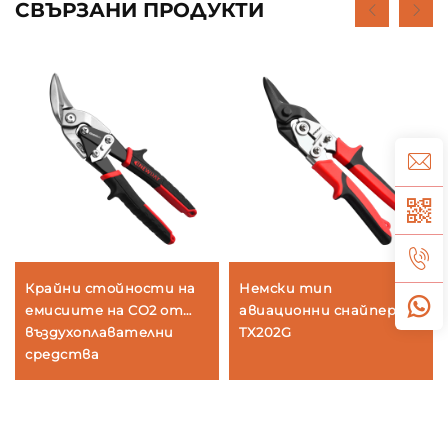
СВЪРЗАНИ ПРОДУКТИ
Крайни стойности на
Немски тип
емисиите на CO2 от
авиационни снайпери
въздухоплавателни
TX202G
средства