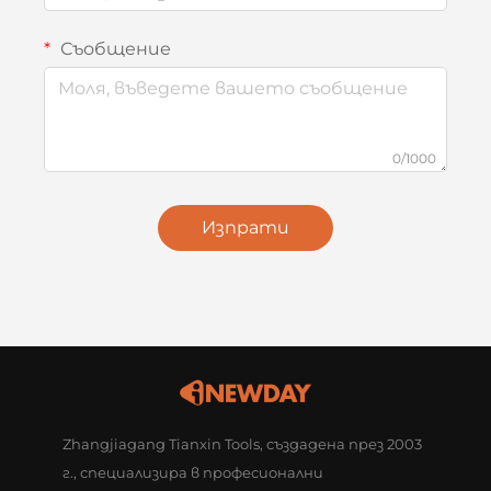
Съобщение
0/1000
Изпрати
Zhangjiagang Tianxin Tools, създадена през 2003
г., специализира в професионални