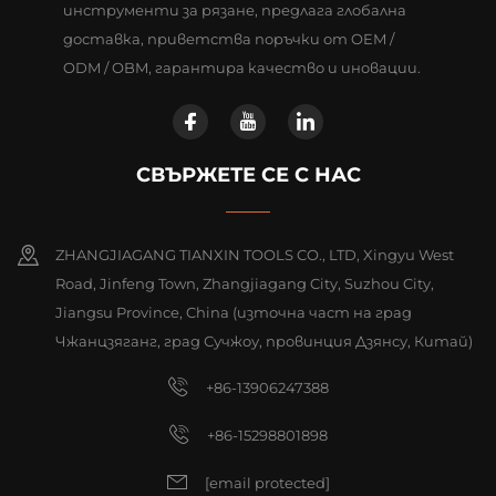
инструменти за рязане, предлага глобална
доставка, приветства поръчки от OEM /
ODM / OBM, гарантира качество и иновации.
СВЪРЖЕТЕ СЕ С НАС
ZHANGJIAGANG TIANXIN TOOLS CO., LTD, Xingyu West
Road, Jinfeng Town, Zhangjiagang City, Suzhou City,
Jiangsu Province, China (източна част на град
Чжанцзяганг, град Сучжоу, провинция Дзянсу, Китай)
+86-13906247388
+86-15298801898
[email protected]