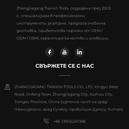
Zhangjiagang Tianxin Tools, създадена през 2003
г., специализира в професионални
инструменти за рязане, предлага глобална
доставка, приветства поръчки от OEM /
ODM / OBM, гарантира качество и иновации.
СВЪРЖЕТЕ СЕ С НАС
ZHANGJIAGANG TIANXIN TOOLS CO., LTD, Xingyu West
Road, Jinfeng Town, Zhangjiagang City, Suzhou City,
Jiangsu Province, China (източна част на град
Чжанцзяганг, град Сучжоу, провинция Дзянсу, Китай)
+86-13906247388