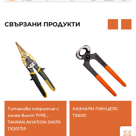
СВЪРЗАНИ ПРОДУКТИ
Титаново покритие с
КАЗНАРИ ПИНЦЕРС
голям винт TYPE
TX600
TAIWAN AVIATION SNIPS
TX201TiP