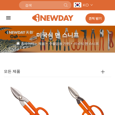
KO
견적 받기
미국식 맨 스니프
홈페이지
>
제품
>
주물공용 가위
>
미국식 맨 스니프
모든 제품