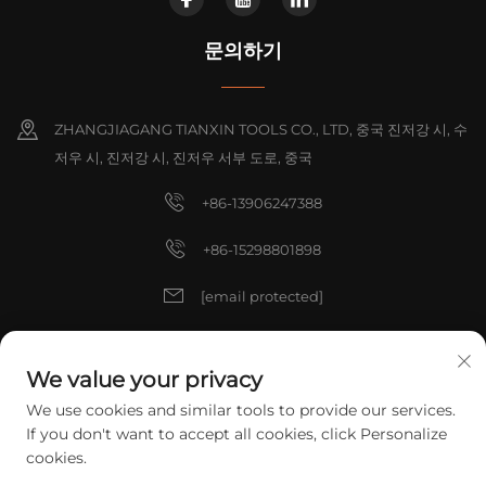
문의하기
ZHANGJIAGANG TIANXIN TOOLS CO., LTD, 중국 진저강 시, 수
저우 시, 진저강 시, 진저우 서부 도로, 중국
+86-13906247388
+86-15298801898
[email protected]
[email protected]
We value your privacy
We use cookies and similar tools to provide our services.
저작권 © 2025 중국 ZHANGJIAGANG TIANXIN TOOLS CO., LTD. 모든 권
If you don't want to accept all cookies, click Personalize
리 예약.
개인정보 처리방침
cookies.