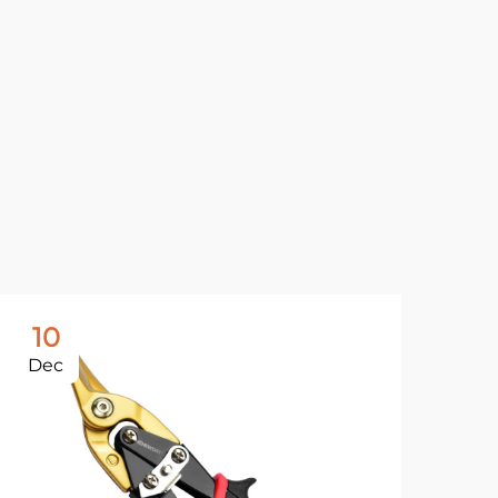
10
1
Dec
De