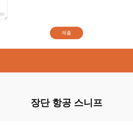
000
제출
장단 항공 스니프