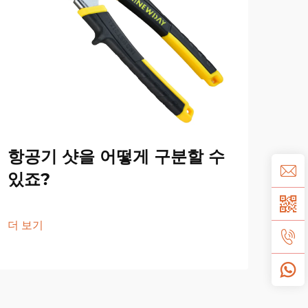
항공기 샷을 어떻게 구분할 수
항
있죠?
윤
더 보기
더 