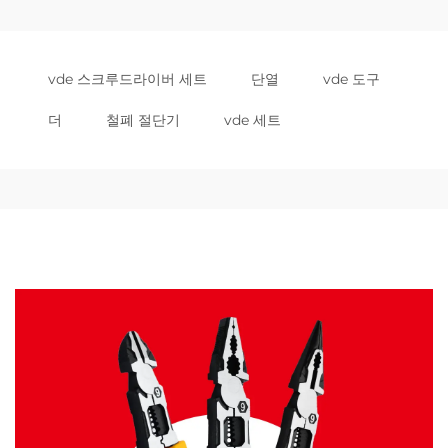
vde 스크루드라이버 세트
단열
vde 도구
더
철폐 절단기
vde 세트