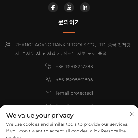
문의하기
ZHANGJIAGANG TIANXIN TOOLS CO., LTD, 중국 진저강
시, 수저우 시, 진저강 시, 진저우 서부 도로, 중국
+86-13906247388
+86-15298801898
[email protected]
[email protected]
We value your privacy
We use cookies and similar tools to provide our services.
저작권 © 2025 중국 ZHANGJIAGANG TIANXIN TOOLS CO., LTD. 모
If you don't want to accept all cookies, click Personalize
든 권리 예약.
개인정보 보호정책
cookies.