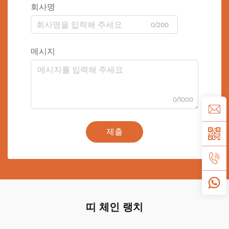
회사명
0/200
메시지
0/1000
제출
띠 체인 랭치