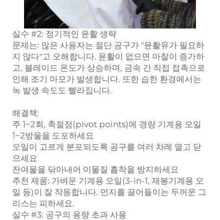
실수 #2: 정기적인 윤활 생략
문제는:
많은 사용자는 절단 공구가 "윤활유가 필요하
지 않다"고 오해합니다. 윤활이 없으면 마찰이 증가하
고, 블레이드 온도가 상승하며, 금속 간 직접 접촉으로
인해 조기 마모가 발생합니다. 또한 습한 환경에서는
녹 발생 속도도 빨라집니다.
해결책:
주 1~2회, 축절점(pivot points)에 경량 기계용 오일
1~2방울을 도포하세요
오일이 고르게 분포되도록 공구를 여러 차례 열고 닫
으세요
잔여물을 닦아내어 이물질 흡착을 방지하세요
추천 제품:
가벼운 기계용 오일(3-in-1, 재봉기계용 오
일 등)이 잘 작동합니다. 먼지를 끌어들이는 두꺼운 그
리스는 피하세요.
실수 #3: 공구의 용량 초과 사용