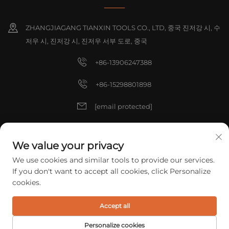
ZHANGJIAGANG TIANXIN TOOLS CO., LTD, 중국 진저강 시, 수
저우 시, 진저강 시, 진저우 서부 도로, 중국
+86-13906247388
+86-15298801898
[email protected]
[email protected]
We value your privacy
We use cookies and similar tools to provide our services.
저작권 © 2025 중국 ZHANGJIAGANG TIANXIN TOOLS CO., LTD. 모든 권
If you don't want to accept all cookies, click Personalize
리 예약.
개인정보 처리방침
cookies.
Accept all
Personalize cookies