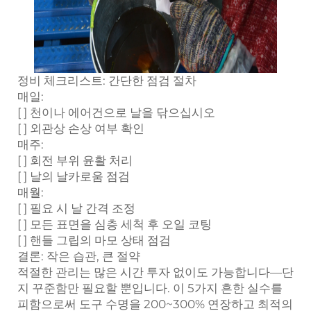
정비 체크리스트: 간단한 점검 절차
매일:
[ ] 천이나 에어건으로 날을 닦으십시오
[ ] 외관상 손상 여부 확인
매주:
[ ] 회전 부위 윤활 처리
[ ] 날의 날카로움 점검
매월:
[ ] 필요 시 날 간격 조정
[ ] 모든 표면을 심층 세척 후 오일 코팅
[ ] 핸들 그립의 마모 상태 점검
결론: 작은 습관, 큰 절약
적절한 관리는 많은 시간 투자 없이도 가능합니다—단
지 꾸준함만 필요할 뿐입니다. 이 5가지 흔한 실수를
피함으로써 도구 수명을 200~300% 연장하고 최적의