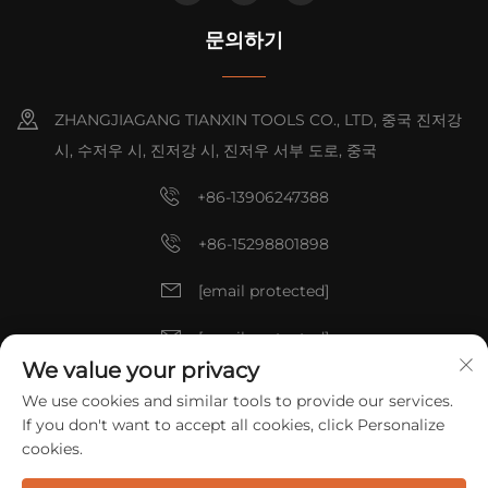
문의하기
ZHANGJIAGANG TIANXIN TOOLS CO., LTD, 중국 진저강
시, 수저우 시, 진저강 시, 진저우 서부 도로, 중국
+86-13906247388
+86-15298801898
[email protected]
[email protected]
We value your privacy
We use cookies and similar tools to provide our services.
저작권 © 2025 중국 ZHANGJIAGANG TIANXIN TOOLS CO., LTD. 모
If you don't want to accept all cookies, click Personalize
든 권리 예약.
개인정보 보호정책
cookies.