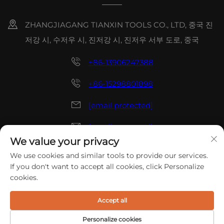
ZHANGJIAGANG TIANXIN TOOLS CO., LTD, 중국 진
저강 시, 수저우 시, 진저강 시, 진저우 서부 도로, 중국
+86-13906247388
+86-15298801898
[email protected]
[email protected]
We value your privacy
저작권 © 2025 중국 ZHANGJIAGANG TIANXIN TOOLS CO.,
We use cookies and similar tools to provide our services.
LTD. 모든 권리 예약.
개인정보 보호정책
If you don't want to accept all cookies, click Personalize
cookies.
Accept all
Personalize cookies