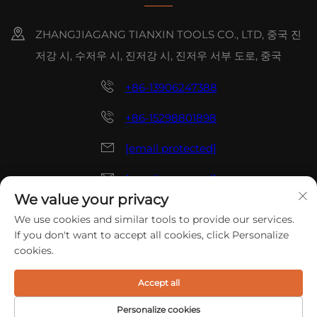
ZHANGJIAGANG TIANXIN TOOLS CO., LTD, 중국 진
저강 시, 수저우 시, 진저강 시, 진저우 서부 도로, 중국
+86-13906247388
+86-15298801898
[email protected]
[email protected]
We value your privacy
저작권 © 2025 중국 ZHANGJIAGANG TIANXIN TOOLS CO.,
We use cookies and similar tools to provide our services.
LTD. 모든 권리 예약.
개인정보 보호정책
If you don't want to accept all cookies, click Personalize
cookies.
Accept all
Personalize cookies