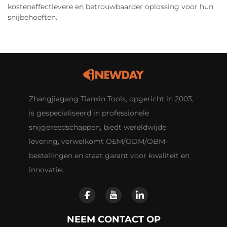
kosteneffectievere en betrouwbaarder oplossing voor hun
snijbehoeften.
Zhangjiagang Tianxin Tools, opgericht in 2003,
is gespecialiseerd in professionele
snijgereedschappen, biedt wereldwijde
levering, verwelkomt OEM/ODM/OBM-
bestellingen en staat garant voor kwaliteit en
innovatie.
NEEM CONTACT OP