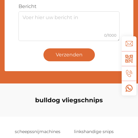
Bericht
0/1000
Verzenden
bulldog vliegschnips
scheepssnijmachines
linkshandige snips