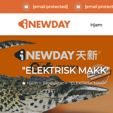
[email protected]
[email protec
Hjem
"ELEKTRISK MAKK"
Hjem
>
Produkter
>
"ELEKTRISK MAKK"