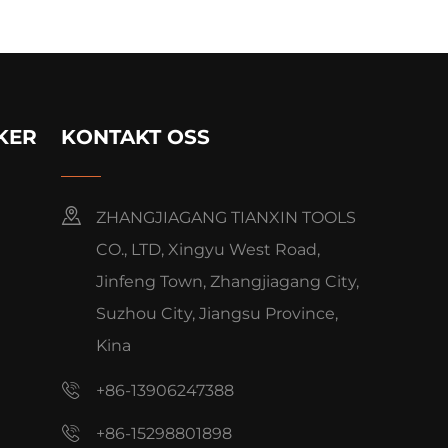
KER
KONTAKT OSS
ZHANGJIAGANG TIANXIN TOOLS
CO., LTD, Xingyu West Road,
Jinfeng Town, Zhangjiagang City,
Suzhou City, Jiangsu Province,
Kina
+86-13906247388
+86-15298801898