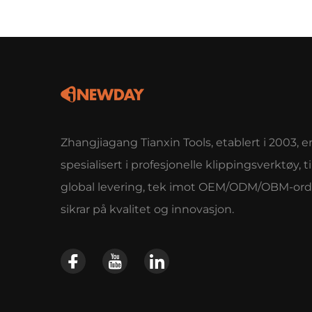
Zhangjiagang Tianxin Tools, etablert i 2003, e
spesialisert i profesjonelle klippingsverktøy, ti
global levering, tek imot OEM/ODM/OBM-ordr
sikrar på kvalitet og innovasjon.