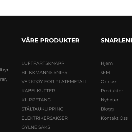
VÅRE PRODUKTER
SNARLEN
r
LUFTFARTSKNAPP
Hjem
lbyr
BLIKKMANNS SNIPS
sEM
ar,
VERKTØY FOR PLATEMETALL
Om oss
KABELKUTTER
Produkter
KLIPPETANG
Nyheter
STÅLTAUKLIPPING
Blogg
ELEKTRIKERSAKSER
Kontakt Oss
GYLNE SAKS