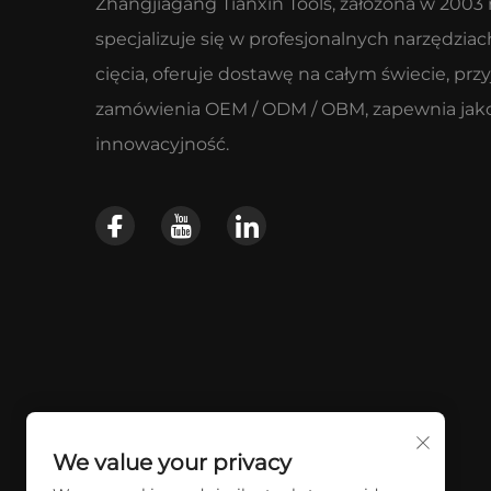
Zhangjiagang Tianxin Tools, założona w 2003 r
specjalizuje się w profesjonalnych narzędziac
cięcia, oferuje dostawę na całym świecie, prz
zamówienia OEM / ODM / OBM, zapewnia jako
innowacyjność.
We value your privacy