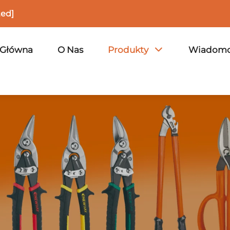
ted]
 Główna
O Nas
Produkty
Wiadomo