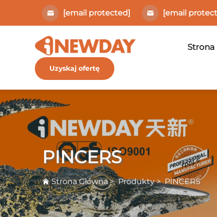
[email protected]
[email protec
Strona
Uzyskaj ofertę
PINCERS
Strona Główna
>
Produkty
>
PINCERS