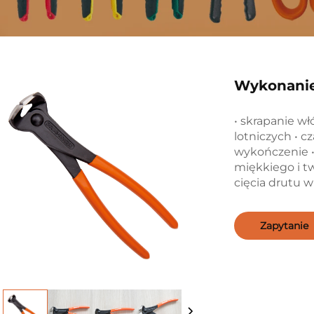
Wykonanie
• skrapanie wł
lotniczych • 
wykończenie •
miękkiego i tw
cięcia drutu w
Zapytanie