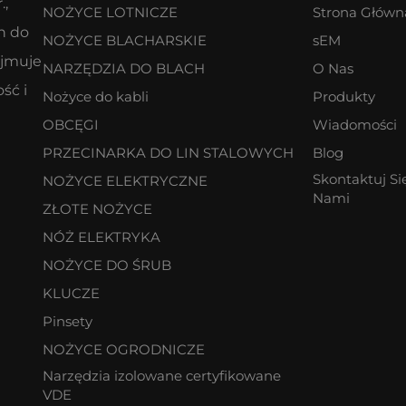
.,
NOŻYCE LOTNICZE
Strona Główn
h do
NOŻYCE BLACHARSKIE
sEM
yjmuje
NARZĘDZIA DO BLACH
O Nas
ść i
Nożyce do kabli
Produkty
OBCĘGI
Wiadomości
PRZECINARKA DO LIN STALOWYCH
Blog
Skontaktuj Si
NOŻYCE ELEKTRYCZNE
Nami
ZŁOTE NOŻYCE
NÓŻ ELEKTRYKA
NOŻYCE DO ŚRUB
KLUCZE
Pinsety
NOŻYCE OGRODNICZE
Narzędzia izolowane certyfikowane
VDE