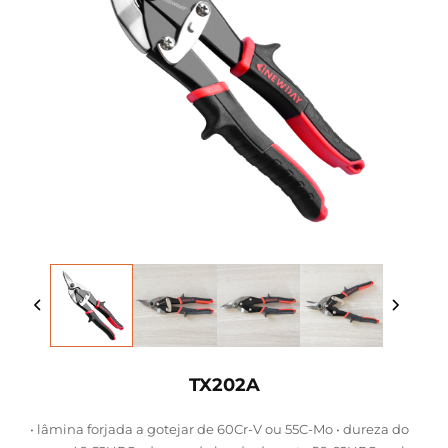
TX202A
• lâmina forjada a gotejar de 60Cr-V ou 55C-Mo • dureza do