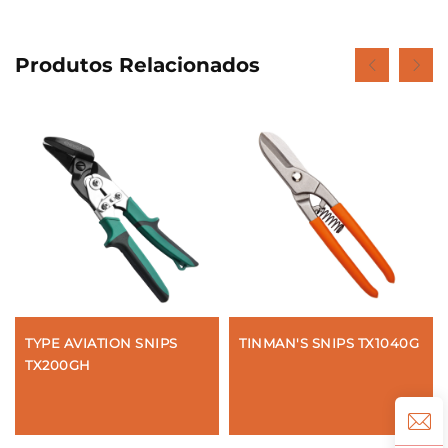
Produtos Relacionados
TYPE AVIATION SNIPS
TINMAN'S SNIPS TX1040G
TX200GH