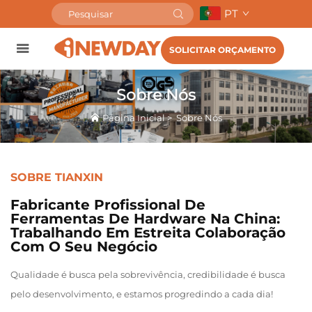
PT
SOLICITAR ORÇAMENTO
Sobre Nós
Página Inicial
>
Sobre Nós
SOBRE TIANXIN
Fabricante Profissional De
Ferramentas De Hardware Na China:
Trabalhando Em Estreita Colaboração
Com O Seu Negócio
Qualidade é busca pela sobrevivência, credibilidade é busca
pelo desenvolvimento, e estamos progredindo a cada dia!