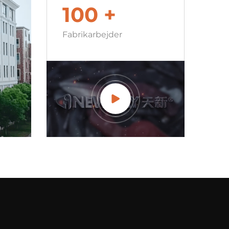
100
+
Fabrikarbejder