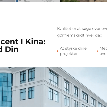
Kvalitet er at søge overlev
gør fremskridt hver dag!
ent I Kina:
d Din
At styrke dine
Med
projekter
ove