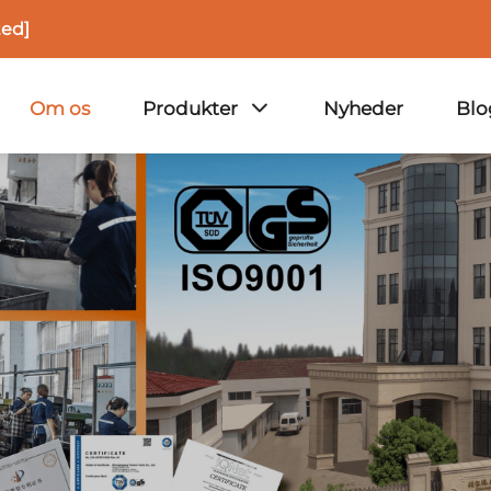
ted]
Om os
Produkter
Nyheder
Blo